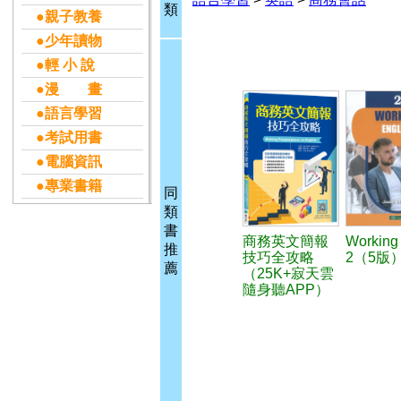
類
●親子教養
●少年讀物
●輕 小 說
●漫 畫
●語言學習
●考試用書
●電腦資訊
●專業書籍
同
類
書
商務英文簡報
Working
推
技巧全攻略
2（5版
薦
（25K+寂天雲
隨身聽APP）