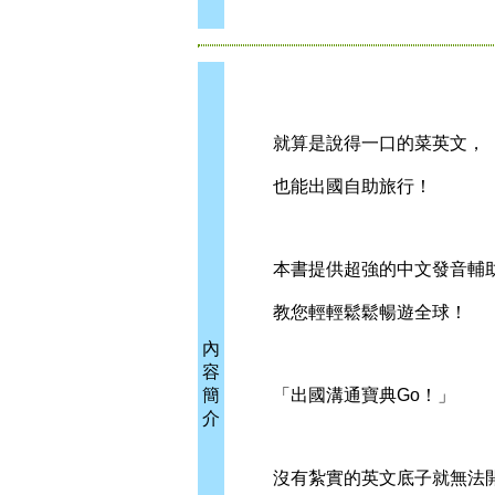
就算是說得一口的菜英文，
也能出國自助旅行！
本書提供超強的中文發音輔
教您輕輕鬆鬆暢遊全球！
內
容
簡
「出國溝通寶典Go！」
介
沒有紮實的英文底子就無法開