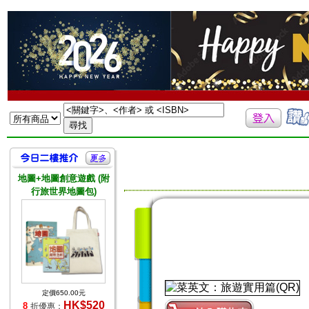
地圖+地圖創意遊戲 (附
行旅世界地圖包)
定價650.00元
HK$520
8
折優惠：