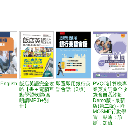
 English
飯店英語完全攻
即選即用銀行英
PVQC計算機專
）
略【書＋電腦互
語會話（2版）
業英文詞彙全收
動學習軟體(含
錄含自我診斷
朗讀MP3)+別
Demo版 - 最新
冊】
版(第二版) - 附
MOSME行動學
習一點通：診
斷．加值