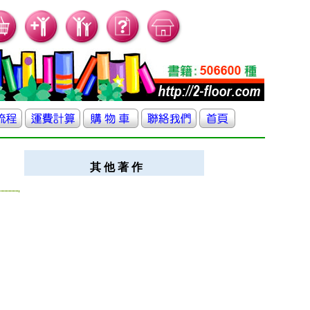
其 他 著 作