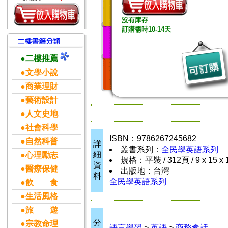
沒有庫存
訂購需時10-14天
●二樓推薦
●文學小說
●商業理財
●藝術設計
●人文史地
●社會科學
ISBN：9786267245682
●自然科普
詳
叢書系列：
全民學英語系列
細
●心理勵志
規格：平裝 / 312頁 / 9 x 15 x
資
●醫療保健
出版地：台灣
料
全民學英語系列
●飲 食
●生活風格
●旅 遊
分
●宗教命理
語言學習
>
英語
>
商務會話