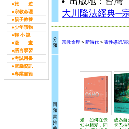
出版地：台灣
●旅 遊
大川隆法經典─
●宗教命理
●親子教養
●少年讀物
●輕 小 說
分
宗教命理
>
新時代
>
靈性導師/靈
●漫 畫
類
●語言學習
●考試用書
●電腦資訊
●專業書籍
同
類
書
愛：如何在覺
成為自
推
知中相愛，同
卡巴拉
薦