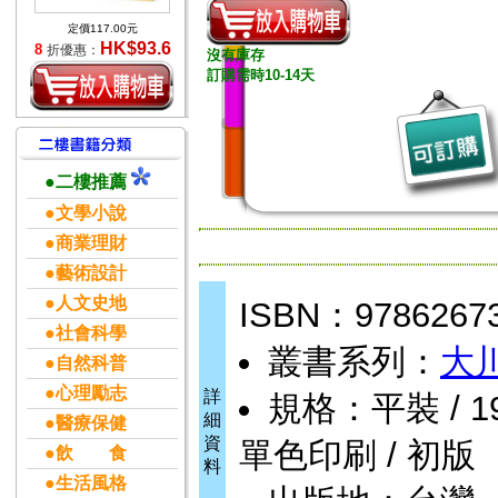
定價117.00元
HK$93.6
8
折優惠：
沒有庫存
訂購需時10-14天
●二樓推薦
●文學小說
●商業理財
●藝術設計
●人文史地
ISBN：9786267
●社會科學
叢書系列：
大
●自然科普
●心理勵志
詳
規格：平裝 / 192頁
細
●醫療保健
資
單色印刷 / 初版
●飲 食
料
●生活風格