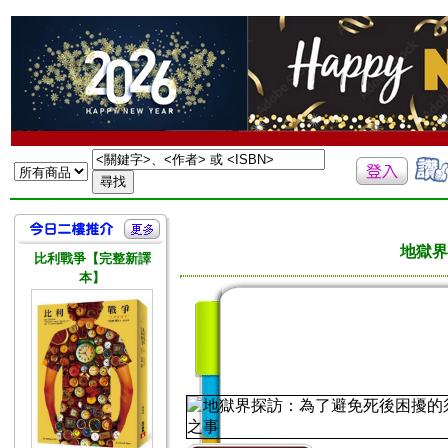
地獄界
比利戰爭【完整新譯
本】