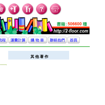
其 他 著 作