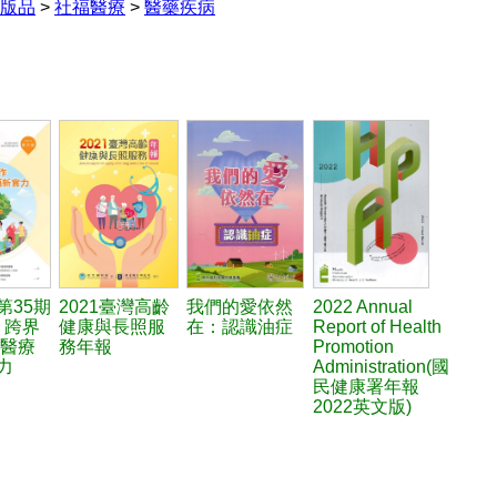
版品
>
社福醫療
>
醫藥疾病
第35期
2021臺灣高齡
我們的愛依然
2022 Annual
2) 跨界
健康與長照服
在：認識油症
Report of Health
現醫療
務年報
Promotion
力
Administration(國
民健康署年報
2022英文版)