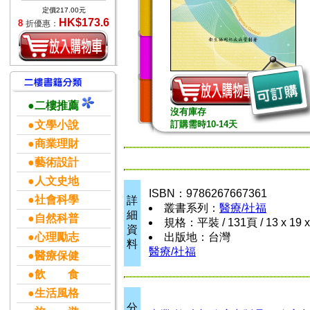
定價217.00元
HK$173.6
8
折優惠：
●二樓推薦
沒有庫存
●文學小說
訂購需時10-14天
●商業理財
●藝術設計
●人文史地
ISBN：9786267667361
●社會科學
詳
叢書系列：
醫療/社福
細
●自然科普
規格：平裝 / 131頁 / 13 x 19 
資
●心理勵志
出版地：台灣
料
醫療/社福
●醫療保健
●飲 食
●生活風格
分