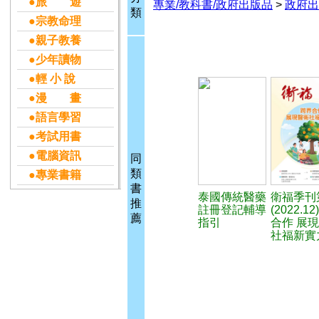
●旅 遊
專業/教科書/政府出版品
>
政府出
類
●宗教命理
●親子教養
●少年讀物
●輕 小 說
●漫 畫
●語言學習
●考試用書
●電腦資訊
同
類
●專業書籍
書
泰國傳統醫藥
衛福季刊
推
註冊登記輔導
(2022.1
薦
指引
合作 展
社福新實