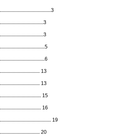
.................................3
.................................3
............................3
..........................5
..........................6
.............................. 13
.......................... 13
........................ 15
........................ 16
............................. 19
.......................... 20