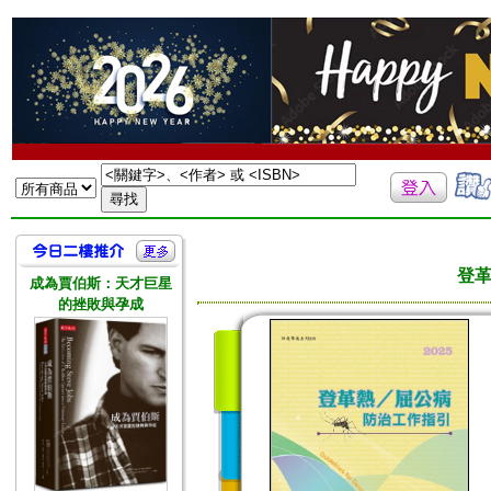
登革
成為賈伯斯：天才巨星
的挫敗與孕成