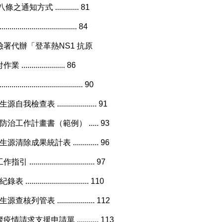
式 ............ 81
................................... 84
署代辦「登革熱NS1 抗原
............... 86
................................ 90
.................... 91
工作計畫書（範例） ..... 93
果統計表 ............. 96
........................ 97
....................... 110
................... 112
援申請單 ........... 113