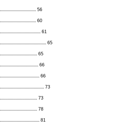
.......................... 56
.......................... 60
.................... 61
............................ 65
........................ 65
...................... 66
..................... 66
................................ 73
........................ 73
........................ 78
...................... 81