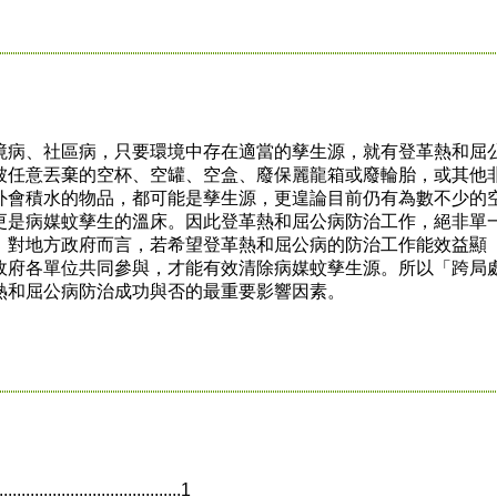
病、社區病，只要環境中存在適當的孳生源，就有登革熱和屈
被任意丟棄的空杯、空罐、空盒、廢保麗龍箱或廢輪胎，或其他
外會積水的物品，都可能是孳生源，更遑論目前仍有為數不少的
更是病媒蚊孳生的溫床。因此登革熱和屈公病防治工作，絕非單
。對地方政府而言，若希望登革熱和屈公病的防治工作能效益顯
政府各單位共同參與，才能有效清除病媒蚊孳生源。所以「跨局
熱和屈公病防治成功與否的最重要影響因素。
.......................................1