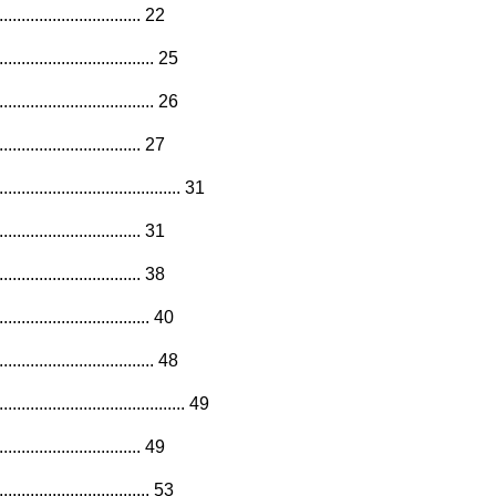
.......................... 22
...................... 25
...................... 26
.......................... 27
............................... 31
.......................... 31
.......................... 38
...................... 40
..................... 48
............................. 49
.......................... 49
...................... 53