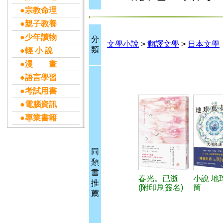
●宗教命理
●親子教養
●少年讀物
分
文學小說
>
翻譯文學
>
日本文學
類
●輕 小 說
●漫 畫
●語言學習
●考試用書
●電腦資訊
●專業書籍
同
類
書
春光。已逝
小說 地
推
(附印刷簽名)
筒
薦