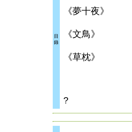
《夢十夜》
《文鳥》
目
錄
《草枕》
?