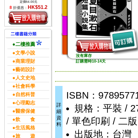
定價64.00元
HK$51.2
8
折優惠：
●二樓推薦
●文學小說
沒有庫存
●商業理財
訂購需時10-14天
●藝術設計
●人文史地
●社會科學
ISBN：9789577
●自然科普
●心理勵志
詳
規格：平裝 / 272頁
●醫療保健
細
資
/ 單色印刷 / 二版
●飲 食
料
●生活風格
出版地：台灣
●旅 遊