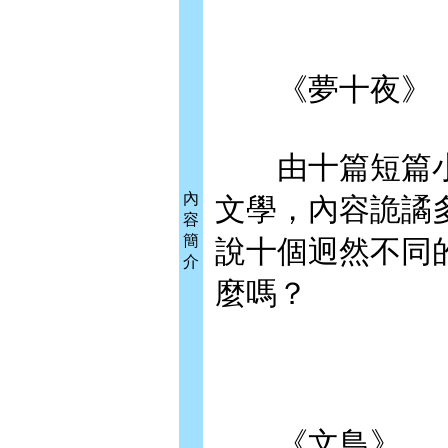
《夢十夜》
由十篇短篇小
內
文學，內容詭譎
容
簡
說十個迥然不同
介
麼嗎？
《文鳥》