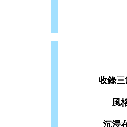
收錄三
風
沉浸