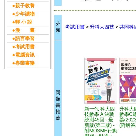
●親子教養
●少年讀物
●輕 小 說
分
考試用書
>
升科大四技
>
共同科
●漫 畫
類
●語言學習
●考試用書
●電腦資訊
●專業書籍
同
類
書
新一代 科大四
升科大
推
技數學 A 決戰
數學C
薦
統測45回 - 最
義(202
新版(第二版) -
(附解答
附MOSME行動