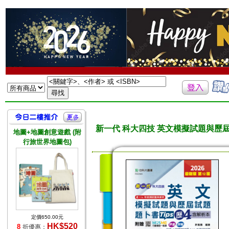
新一代 科大四技 英文模擬試題與歷屆試題
地圖+地圖創意遊戲 (附
行旅世界地圖包)
定價650.00元
HK$520
8
折優惠：