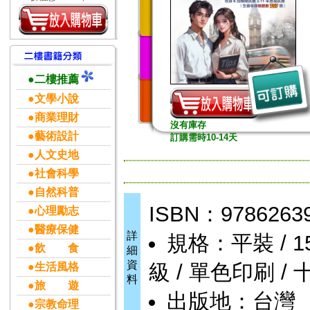
●二樓推薦
●文學小說
●商業理財
沒有庫存
●藝術設計
訂購需時10-14天
●人文史地
●社會科學
●自然科普
ISBN：9786263
●心理勵志
●醫療保健
詳
規格：平裝 / 156頁
●飲 食
細
資
級 / 單色印刷 /
●生活風格
料
●旅 遊
出版地：台灣
●宗教命理