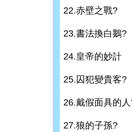
22.赤壁之戰?
23.書法換白鵝?
24.皇帝的妙計
25.囚犯變貴客?
26.戴假面具的人
27.狼的子孫?