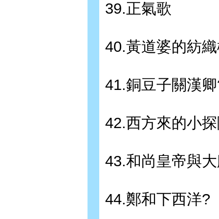
39.正氣歌
40.黃道婆的紡
41.銅豆子關漢卿
42.西方來的小探
43.和尚皇帝與
44.鄭和下西洋?