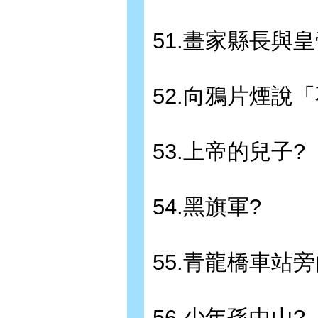
51.畫家縣長與
52.向鴉片煙說
53.上帝的兒子?
54.黑旗軍?
55.青龍橋車站
56.少年孫中山?