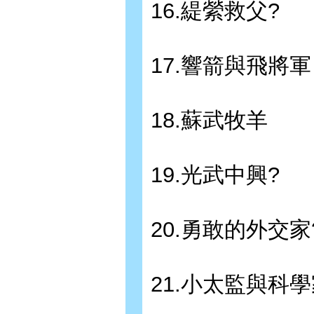
16.緹縈救父?
17.響箭與飛將軍
18.蘇武牧羊
19.光武中興?
20.勇敢的外交家
21.小太監與科學