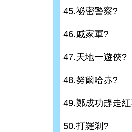
45.祕密警察?
46.戚家軍?
47.天地一遊俠?
48.努爾哈赤?
49.鄭成功趕走紅
50.打羅剎?