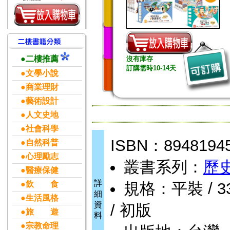
●二樓推薦
沒有庫存
訂購需時10-14天
●文學小說
●商業理財
●藝術設計
●人文史地
●社會科學
ISBN：8948194
●自然科普
●心理勵志
叢書系列：
歷
●醫療保健
詳
●飲 食
規格：平裝 / 33 
細
●生活風格
資
/ 初版
●旅 遊
料
●宗教命理