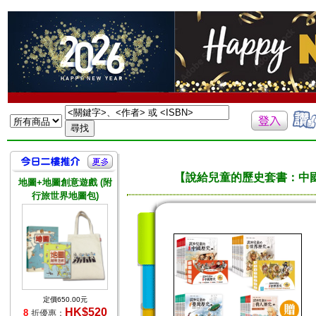
【說給兒童的歷史套書：中
地圖+地圖創意遊戲 (附
行旅世界地圖包)
定價650.00元
HK$520
8
折優惠：