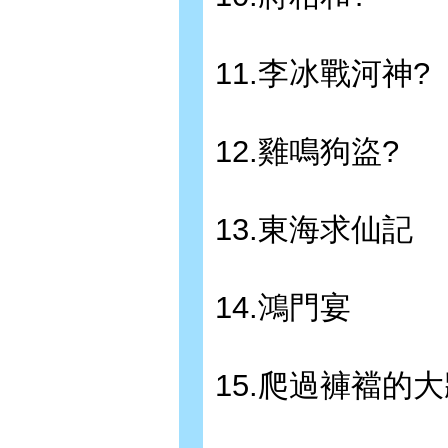
11.李冰戰河神?
12.雞鳴狗盜?
13.東海求仙記
14.鴻門宴
15.爬過褲襠的