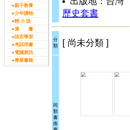
出版地：台灣
●親子教養
歷史套書
●少年讀物
●輕 小 說
●漫 畫
●語言學習
分
[ 尚未分類 ]
●考試用書
類
●電腦資訊
●專業書籍
同
類
書
推
薦