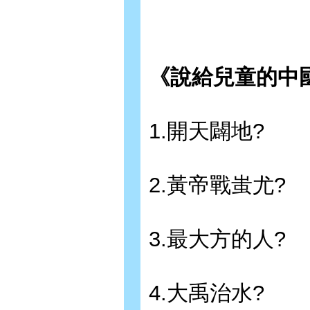
《說給兒童的中
1.開天闢地?
2.黃帝戰蚩尤?
3.最大方的人?
4.大禹治水?