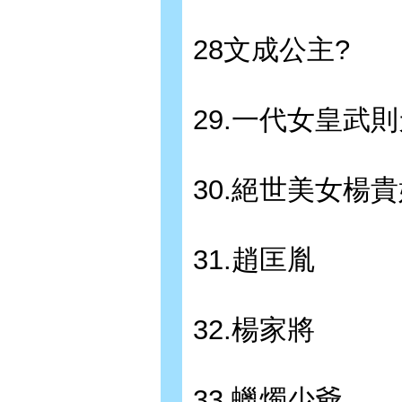
28文成公主?
29.一代女皇武則
30.絕世美女楊貴
31.趙匡胤
32.楊家將
33.蠟燭少爺