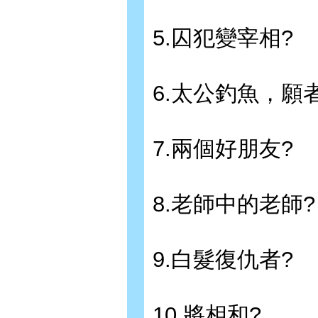
5.囚犯變宰相?
6.太公釣魚，願
7.兩個好朋友?
8.老師中的老師?
9.白髮復仇者?
10.將相和?