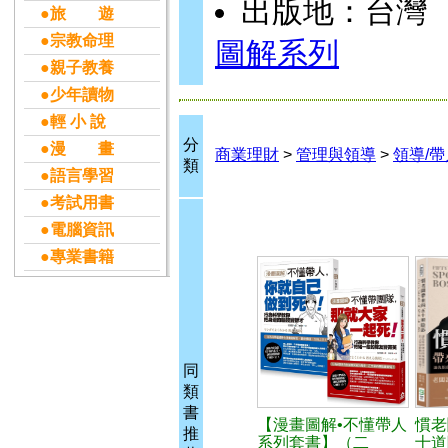
出版地：台灣
●旅 遊
●宗教命理
圖解系列
●親子教養
●少年讀物
●輕 小 說
分
●漫 畫
商業理財
>
管理與領導
>
領導/帶
類
●語言學習
●考試用書
●電腦資訊
●專業書籍
同
類
書
【漫畫圖解•不懂帶人
慣老
推
系列套書】（二
十道