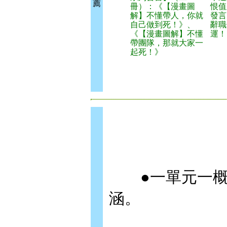
薦
冊）：《【漫畫圖
恨值
解】不懂帶人，你就
發言
自己做到死！》、
辭職
《【漫畫圖解】不懂
運！
帶團隊，那就大家一
起死！》
●一單元一概
涵。