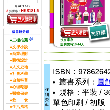
定價227.00元
HK$181.6
8
折優惠：
●二樓推薦
沒有庫存
訂購需時10-14天
●文學小說
●商業理財
●藝術設計
●人文史地
ISBN：9786264
●社會科學
叢書系列：
圖
●自然科普
●心理勵志
詳
規格：平裝 / 360頁
●醫療保健
細
資
●飲 食
單色印刷 / 初版
料
●生活風格