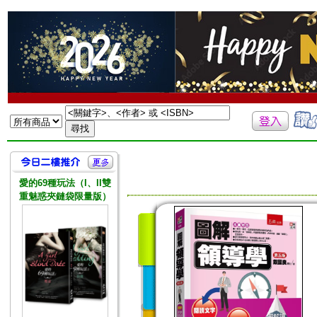
愛的69種玩法（I、II雙
重魅惑夾鏈袋限量版）