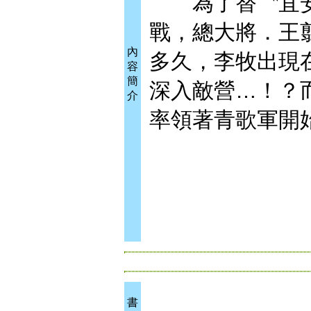
為了替〝宜安
戰，總大將．王
內
多久，李牧出現
容
簡
深入敵營…！？
介
率領著青歌軍開
書