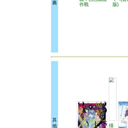
薦
作戰
版)
其
殭
他