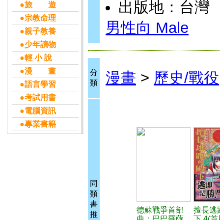
出版地：台灣
●旅 遊
●宗教命理
男性向 Male
●親子教養
●少年讀物
●輕 小 說
●漫 畫
分
漫畫
>
歷史/戰役
類
●語言學習
●考試用書
●電腦資訊
●專業書籍
同
類
書
德蘇戰爭首部
擅長逃
推
曲：巴巴羅薩
下 4(