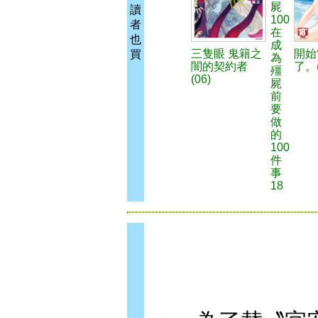
屍
讀
100
者
在
也
成
三隻眼 鬼籍之
開始
買
為
闇的契約者
了。(
殭
(06)
屍
前
要
做
的
100
件
事
18