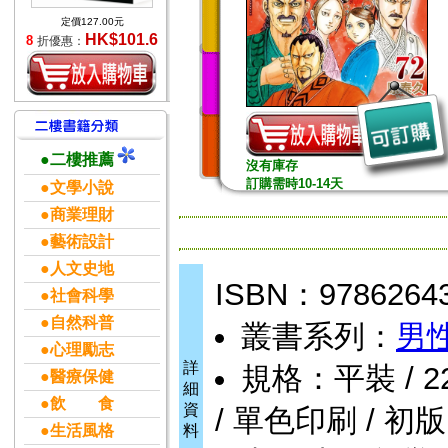
定價127.00元
HK$101.6
8
折優惠：
●二樓推薦
沒有庫存
訂購需時10-14天
●文學小說
●商業理財
●藝術設計
●人文史地
ISBN：9786264
●社會科學
●自然科普
叢書系列：
男性
●心理勵志
詳
規格：平裝 / 224
●醫療保健
細
●飲 食
資
/ 單色印刷 / 初版
●生活風格
料