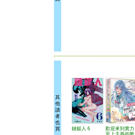
其
他
讀
者
也
鏈鋸人 6
歡迎來到實力
買
至上主義的教