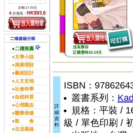
定價117.00元
HK$93.6
8
折優惠：
沒有庫存
●二樓推薦
訂購需時10-14天
●文學小說
●商業理財
●藝術設計
●人文史地
ISBN：9786264
●社會科學
叢書系列：
Kad
●自然科普
●心理勵志
詳
規格：平裝 / 164頁
細
●醫療保健
資
級 / 單色印刷 / 
●飲 食
料
●生活風格