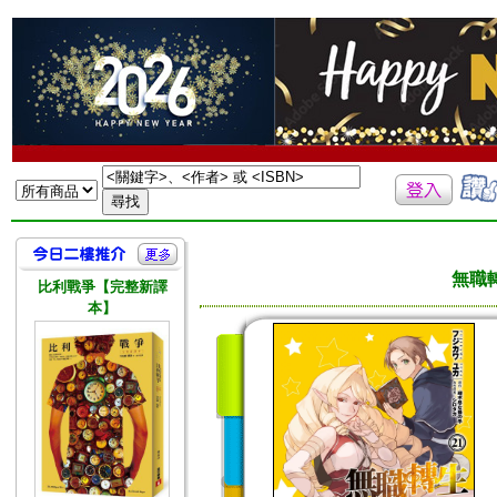
無職轉
比利戰爭【完整新譯
本】