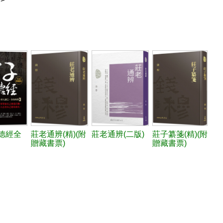
德經全
莊老通辨(精)(附
莊老通辨(二版)
莊子纂箋(精)(附
贈藏書票)
贈藏書票)