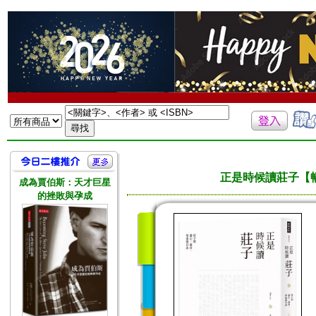
正是時候讀莊子【
成為賈伯斯：天才巨星
的挫敗與孕成