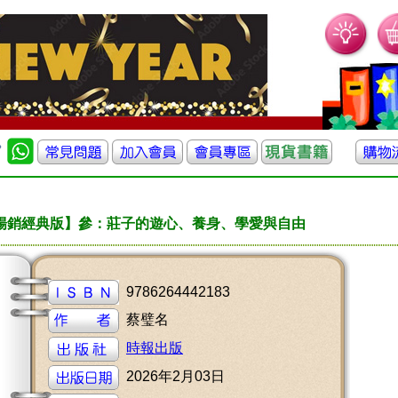
暢銷經典版】參：莊子的遊心、養身、學愛與自由
9786264442183
蔡璧名
時報出版
2026年2月03日