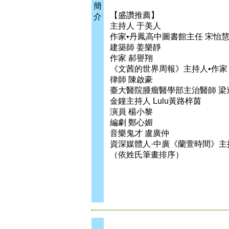
簡
【盛讚推薦】
介
主持人 于美人
作家•丹鳳高中圖書館主任 宋怡
建築師 姜樂靜
作家 郝譽翔
《文茜的世界周報》主持人•作家
律師 陳啟豪
臺大醫院腫瘤醫學部主治醫師 梁
金鐘主持人 Lulu黃路梓茵
演員 楊小黎
編劇 鄭心媚
音樂鬼才 盧廣仲
資深媒體人·中廣《蘭萱時間》主
（依姓氏筆畫排序）