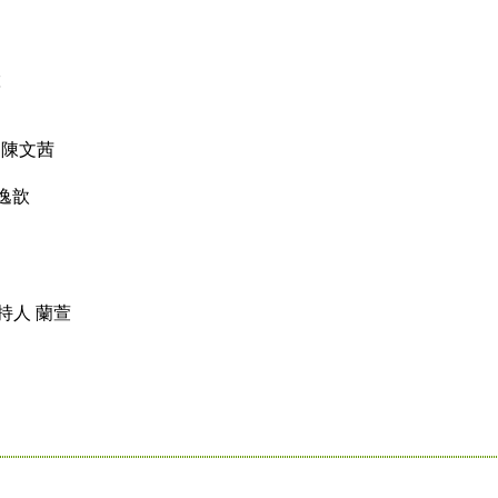
慧
 陳文茜
逸歆
持人 蘭萱