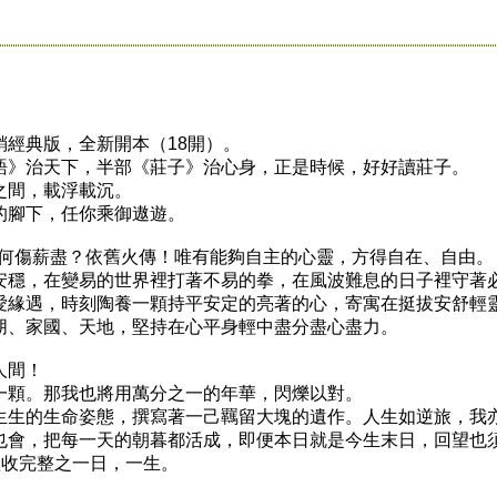
經典版，全新開本（18開）。
語》治天下，半部《莊子》治心身，正是時候，好好讀莊子。
之間，載浮載沉。
的腳下，任你乘御遨遊。
─何傷薪盡？依舊火傳！唯有能夠自主的心靈，方得自在、自由。
安穩，在變易的世界裡打著不易的拳，在風波難息的日子裡守著
愛緣遇，時刻陶養一顆持平安定的亮著的心，寄寓在挺拔安舒輕
朋、家國、天地，堅持在心平身輕中盡分盡心盡力。
人間！
一顆。那我也將用萬分之一的年華，閃爍以對。
生生的生命姿態，撰寫著一己羈留大塊的遺作。人生如逆旅，我
也會，把每一天的朝暮都活成，即便本日就是今生末日，回望也
豐收完整之一日，一生。