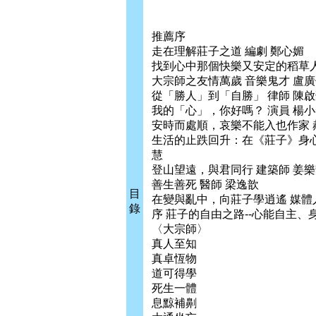
推薦序
走在理解莊子之道 編劇 鄭心媚
找到心中那個快樂又安定的稻草人！
大宗師之友情萬歲 音樂鬼才 盧
從「勝人」到「自勝」 律師 陳
我的「心」，你好嗎？ 演員 楊
安時而處順，哀樂不能入也作家 
生活的止跌回升：在《莊子》身心
慧
登山望遠，與君同行 建築師 姜
善生善死 醫師 梁逸歆
目
在變與亂中，向莊子學逍遙 媒體
錄
序 莊子的自由之路--心能自主
〈大宗師〉
真人至知
真卓恆物
道可得學
死生一體
息黥補劓