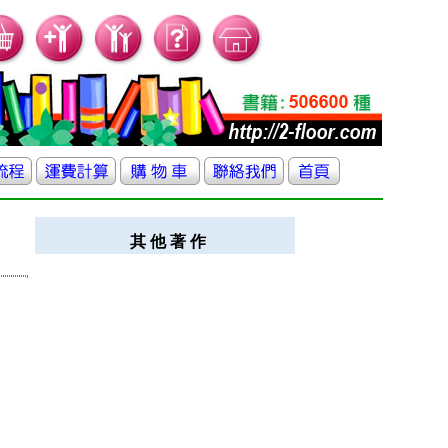
其 他 著 作