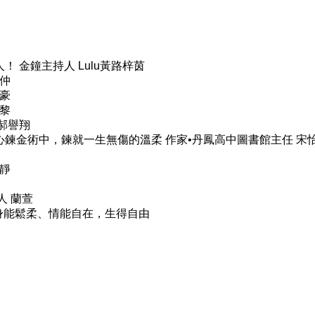
 金鐘主持人 Lulu黃路梓茵
廣仲
啟豪
小黎
郝譽翔
鍊金術中，鍊就一生無傷的溫柔 作家•丹鳳高中圖書館主任 宋
樂靜
人 蘭萱
、身能鬆柔、情能自在，生得自由