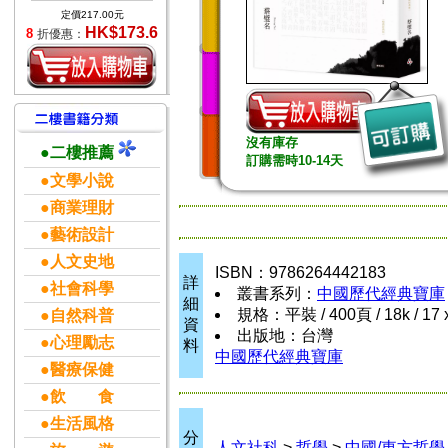
定價217.00元
HK$173.6
8
折優惠：
沒有庫存
●二樓推薦
訂購需時10-14天
●文學小說
●商業理財
●藝術設計
●人文史地
ISBN：9786264442183
詳
●社會科學
叢書系列：
中國歷代經典寶庫
細
規格：平裝 / 400頁 / 18k / 17
●自然科普
資
出版地：台灣
●心理勵志
料
中國歷代經典寶庫
●醫療保健
●飲 食
●生活風格
分
人文社科
>
哲學
>
中國/東方哲學