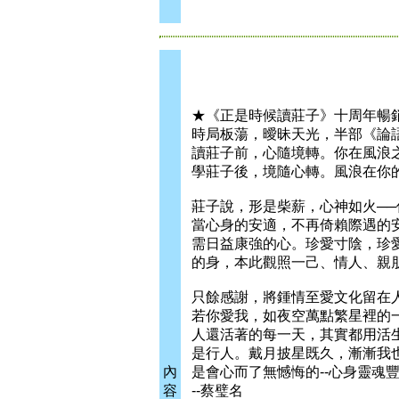
★《正是時候讀莊子》十周年暢銷
時局板蕩，曖昧天光，半部《論
讀莊子前，心隨境轉。你在風浪
學莊子後，境隨心轉。風浪在你
莊子說，形是柴薪，心神如火─
當心身的安適，不再倚賴際遇的
需日益康強的心。珍愛寸陰，珍
的身，本此觀照一己、情人、親
只餘感謝，將鍾情至愛文化留在
若你愛我，如夜空萬點繁星裡的
人還活著的每一天，其實都用活
是行人。戴月披星既久，漸漸我
內
是會心而了無憾悔的--心身靈魂
容
--蔡璧名