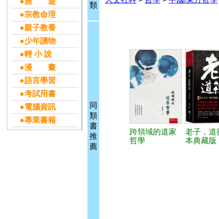
●旅 遊
類
●宗教命理
●親子教養
●少年讀物
●輕 小 說
●漫 畫
●語言學習
●考試用書
同
●電腦資訊
類
●專業書籍
書
跨領域的道家
老子，道
推
哲學
本典藏版
薦