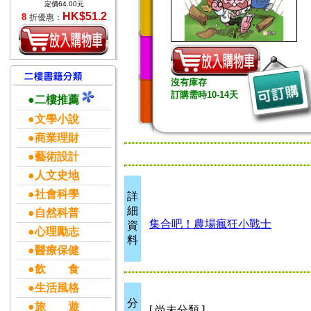
定價64.00元
HK$51.2
8
折優惠：
沒有庫存
訂購需時10-14天
●二樓推薦
●文學小說
●商業理財
●藝術設計
●人文史地
●社會科學
詳
細
●自然科普
集合吧！農場瘋狂小戰士
資
●心理勵志
料
●醫療保健
●飲 食
●生活風格
分
●旅 遊
[ 尚未分類 ]