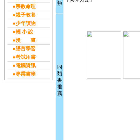
類
●宗教命理
●親子教養
●少年讀物
●輕 小 說
●漫 畫
●語言學習
●考試用書
●電腦資訊
同
類
●專業書籍
書
推
薦