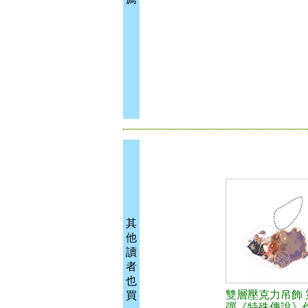
其
他
讀
者
也
雙層壓克力吊飾 
買
彈《特殊傳說》