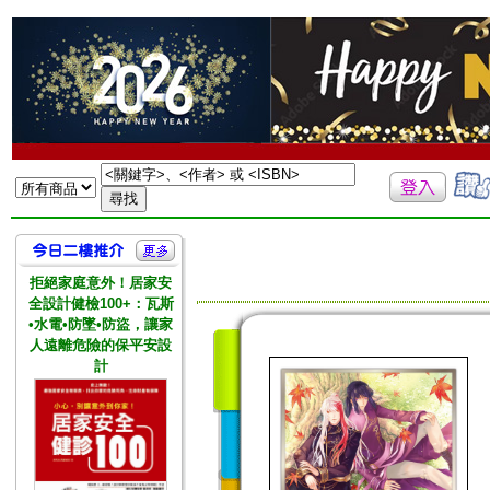
拒絕家庭意外！居家安
全設計健檢100+：瓦斯
•水電•防墜•防盜，讓家
人遠離危險的保平安設
計