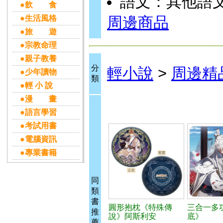
語文：其他語
●飲 食
●生活風格
周邊商品
●旅 遊
●宗教命理
●親子教養
分
輕小說
>
周邊精
●少年讀物
類
●輕 小 說
●漫 畫
●語言學習
●考試用書
●電腦資訊
●專業書籍
同
類
書
圓形抱枕《特殊傳
三合一多
推
說》阿斯利安
底》
薦