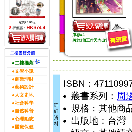
定價93.00元
HK$74.4
8
折優惠：
庫存=4
將於1個工作天內出貨
●二樓推薦
●文學小說
●商業理財
ISBN：4711099
●藝術設計
叢書系列：
周
●人文史地
●社會科學
詳
規格：其他商品 / 
●自然科普
細
資
出版地：台灣
●心理勵志
料
●醫療保健