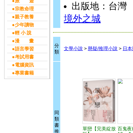
●旅 遊
出版地：台灣
●宗教命理
境外之城
●親子教養
●少年讀物
●輕 小 說
●漫 畫
分
文學小說
>
懸疑/推理小說
>
日本
●語言學習
類
●考試用書
●電腦資訊
●專業書籍
同
類
書
單戀【完美綻放
百鬼夜
推