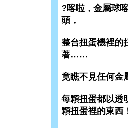
?
喀啦，金屬球
頭，
整台扭蛋機裡的
著……
竟瞧不見任何金
每顆扭蛋都以透
顆扭蛋裡的東西