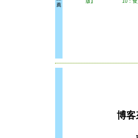
版】
10：
薦
博客