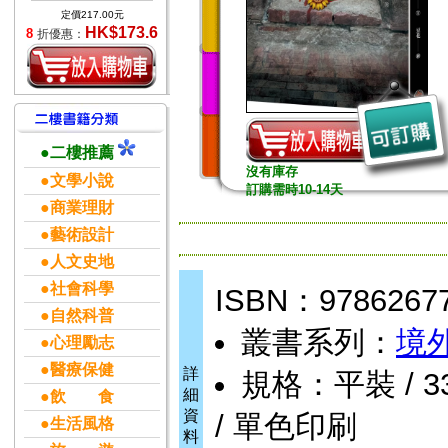
定價217.00元
HK$173.6
8
折優惠：
●二樓推薦
沒有庫存
●文學小說
訂購需時10-14天
●商業理財
●藝術設計
●人文史地
●社會科學
ISBN：9786267
●自然科普
叢書系列：
境
●心理勵志
●醫療保健
詳
規格：平裝 / 336頁
細
●飲 食
資
/ 單色印刷
●生活風格
料