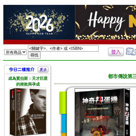
都市傳說第
成為賈伯斯：天才巨星
的挫敗與孕成