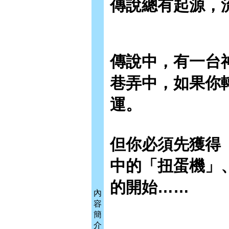
傳說總有起源，
傳說中
，有一台
巷弄中
，
如果你
運。
但你
必須先獲得
中的「扭蛋機」
的開始
……
內
容
簡
介