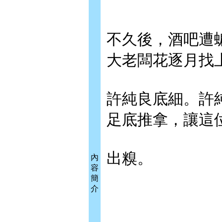
不久後，酒吧遭
大老闆花逐月找
許純良底細。許
足底推拿，讓這
出糗。
內
容
簡
介