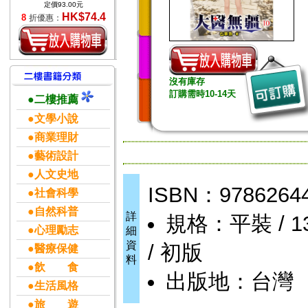
定價93.00元
HK$74.4
8
折優惠：
沒有庫存
訂購需時10-14天
●二樓推薦
●文學小說
●商業理財
●藝術設計
●人文史地
ISBN：9786264
●社會科學
●自然科普
詳
規格：平裝 / 13 
●心理勵志
細
資
/ 初版
●醫療保健
料
●飲 食
出版地：台灣
●生活風格
●旅 遊