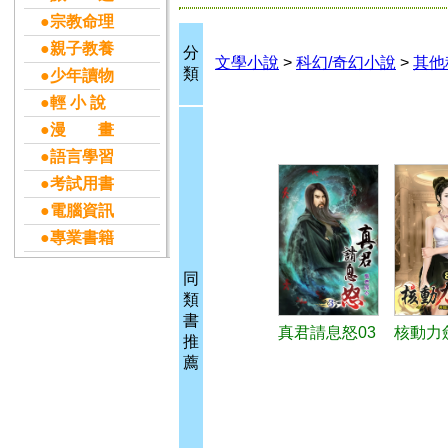
●宗教命理
●親子教養
分
文學小說
>
科幻/奇幻小說
>
其他
類
●少年讀物
●輕 小 說
●漫 畫
●語言學習
●考試用書
●電腦資訊
●專業書籍
同
類
書
真君請息怒03
核動力
推
薦