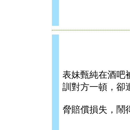
表妹甄純在酒吧
訓對方一頓，卻
脅賠償損失，鬧