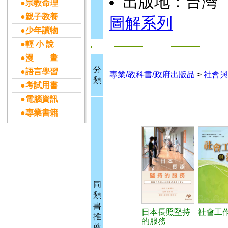
出版地：台灣
●宗教命理
●親子教養
圖解系列
●少年讀物
●輕 小 說
●漫 畫
分
●語言學習
專業/教科書/政府出版品
>
社會與
類
●考試用書
●電腦資訊
●專業書籍
同
類
書
日本長照堅持
社會工
推
的服務
薦