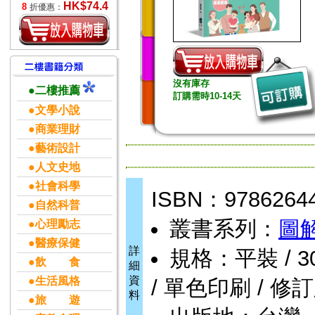
HK$74.4
8
折優惠：
沒有庫存
●二樓推薦
訂購需時10-14天
●文學小說
●商業理財
●藝術設計
●人文史地
●社會科學
ISBN：9786264
●自然科普
叢書系列：
圖
●心理勵志
●醫療保健
詳
規格：平裝 / 308
●飲 食
細
資
●生活風格
/ 單色印刷 / 修
料
●旅 遊