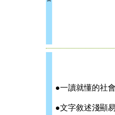
●一讀就懂的社
●文字敘述淺顯