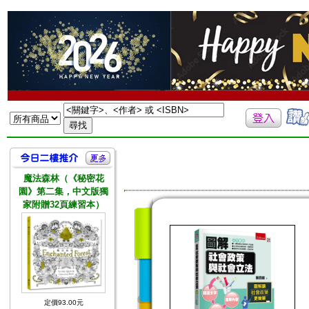
魔法森林（《秘密花
園》第二集，中文版獨
家附贈32頁練習本）
定價93.00元