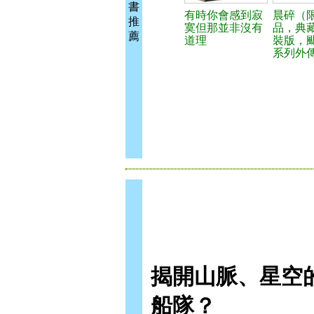
書
有時你會感到寂
晨碎（
推
寞但那並非沒有
品，典
薦
道理
裝版，
系列外
揭開山脈、星空
船隊？