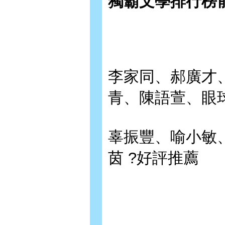
獨霸文學排行榜
李家同、郝廣才
青、陳語萱、眼
辜振豐、喻小敏
茵 ?好評推薦