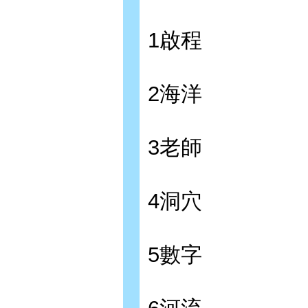
1啟程
2海洋
3老師
4洞穴
5數字