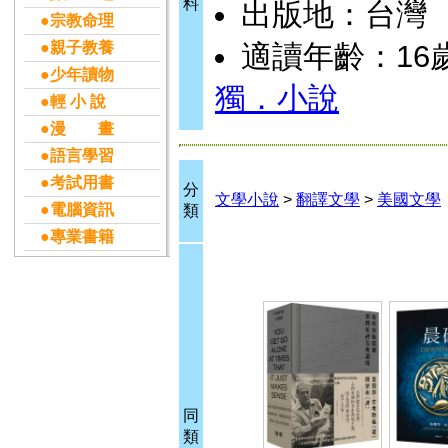
料
出版地：台灣
●宗教命理
●親子教養
適讀年齡：16歲
●少年讀物
獨．小說
●輕 小 說
●漫 畫
●語言學習
●考試用書
分
文學小說
>
翻譯文學
>
美國文學
●電腦資訊
類
●專業書籍
同
類