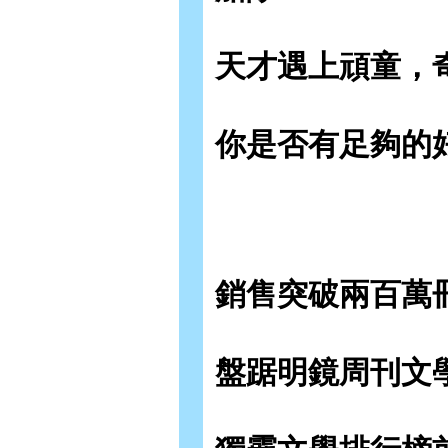
天才遇上頑童，
你是否有足夠的
銷售突破兩百萬
盤踞明鏡周刊文