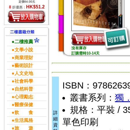
定價64.00元
HK$51.2
8
折優惠：
●二樓推薦
沒有庫存
●文學小說
訂購需時10-14天
●商業理財
●藝術設計
●人文史地
●社會科學
ISBN：9786263
●自然科普
叢書系列：
獨
●心理勵志
●醫療保健
規格：平裝 / 352頁
●飲 食
詳
細
單色印刷
●生活風格
資
●旅 遊