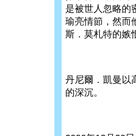
是被世人忽略的
瑜亮情節，然而
斯．莫札特的嫉
丹尼爾．凱曼以
的深沉。