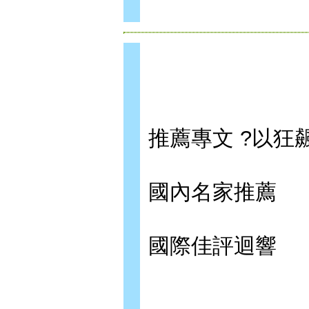
推薦專文 ?以狂
國內名家推薦
國際佳評迴響