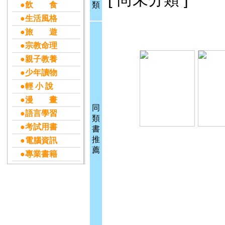
●飲 食
類
●生活風格
●旅 遊
●宗教命理
●親子教養
●少年讀物
●輕 小 說
●漫 畫
同
●語言學習
類
●考試用書
書
推
●電腦資訊
薦
●專業書籍