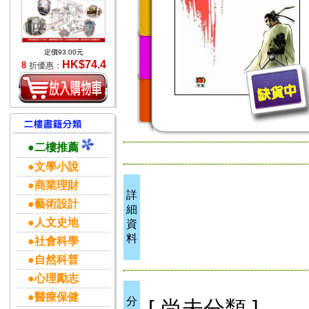
定價93.00元
HK$74.4
8
折優惠：
●二樓推薦
●文學小說
●商業理財
詳
●藝術設計
細
●人文史地
資
料
●社會科學
●自然科普
●心理勵志
●醫療保健
分
[ 尚未分類 ]