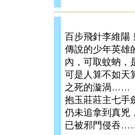
百步飛針李維陽
傳說的少年英雄
內，可取蚊蚋，
可是人算不如天
之死的漩渦……
抱玉莊莊主七手
仍未追拿到真兇
已被邪門侵吞…