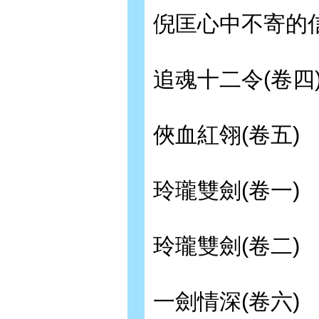
倪匡心中不寄的
追魂十二令(卷四
俠血紅翎(卷五)
玲瓏雙劍(卷一)
玲瓏雙劍(卷二)
一劍情深(卷六)