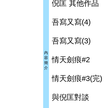
倪匡 其他作品
吾寫又寫(4)
吾寫又寫(3)
內
情天劍痕#2
容
簡
介
情天劍痕#3(完)
與倪匡對談