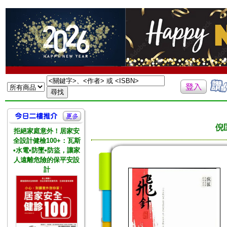
倪
拒絕家庭意外！居家安
全設計健檢100+：瓦斯
•水電•防墜•防盜，讓家
人遠離危險的保平安設
計