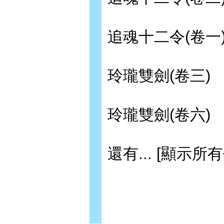
追魂十二令(卷一
玲瓏雙劍(卷三)
玲瓏雙劍(卷六)
還有... [顯示所