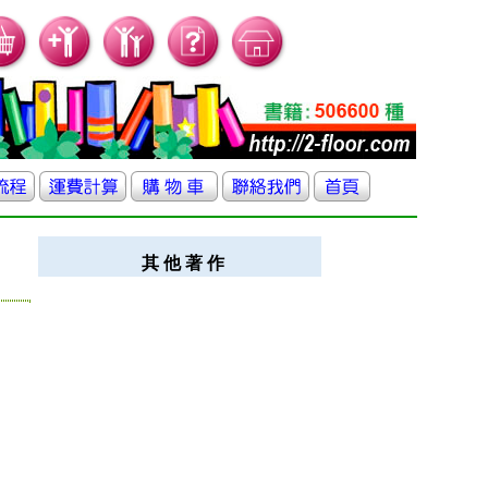
其 他 著 作