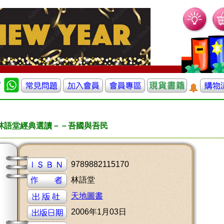
林語堂經典選讀－－吾國與吾民
9789882115170
林語堂
天地圖書
2006年1月03日