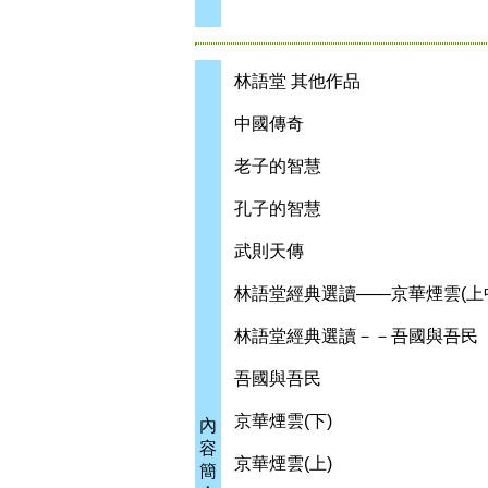
林語堂 其他作品
中國傳奇
老子的智慧
孔子的智慧
武則天傳
林語堂經典選讀——京華煙雲(上
林語堂經典選讀－－吾國與吾民
吾國與吾民
京華煙雲(下)
內
容
京華煙雲(上)
簡