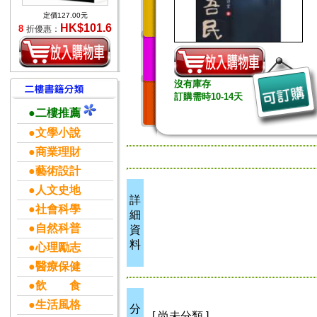
定價127.00元
HK$101.6
8
折優惠：
沒有庫存
訂購需時10-14天
●二樓推薦
●文學小說
●商業理財
●藝術設計
●人文史地
詳
●社會科學
細
●自然科普
資
料
●心理勵志
●醫療保健
●飲 食
●生活風格
分
[ 尚未分類 ]