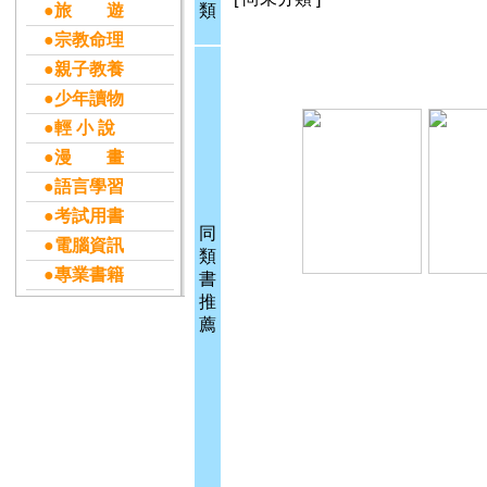
●旅 遊
類
●宗教命理
●親子教養
●少年讀物
●輕 小 說
●漫 畫
●語言學習
●考試用書
同
●電腦資訊
類
●專業書籍
書
推
薦