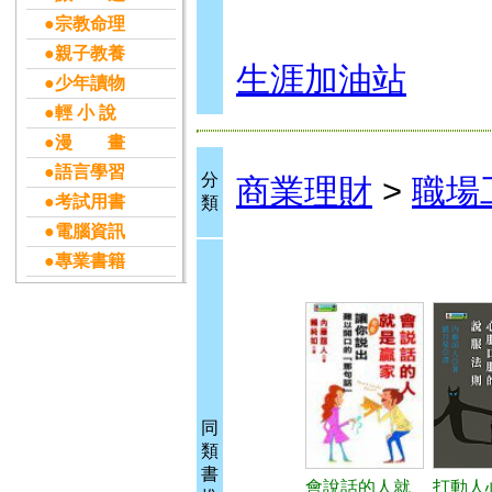
●宗教命理
●親子教養
生涯加油站
●少年讀物
●輕 小 說
●漫 畫
●語言學習
分
商業理財
>
職場
●考試用書
類
●電腦資訊
●專業書籍
同
類
書
會說話的人就
打動人