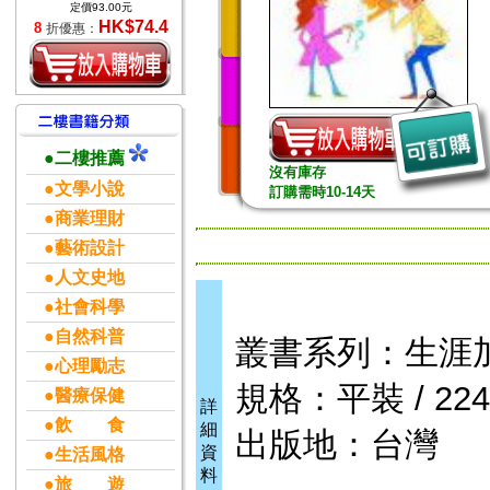
定價93.00元
HK$74.4
8
折優惠：
●二樓推薦
沒有庫存
●文學小說
訂購需時10-14天
●商業理財
●藝術設計
●人文史地
●社會科學
●自然科普
叢書系列：生涯
●心理勵志
規格：平裝 / 224頁
●醫療保健
詳
●飲 食
細
出版地：台灣
資
●生活風格
料
●旅 遊