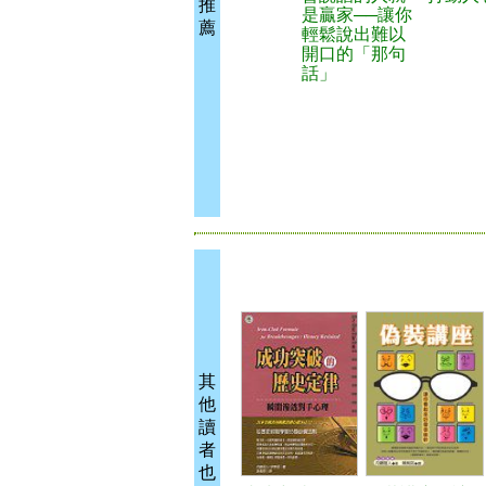
推
是贏家──讓你
薦
輕鬆說出難以
開口的「那句
話」
其
他
讀
者
也