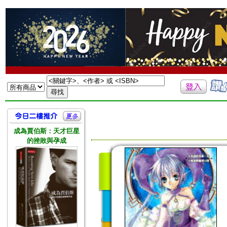
成為賈伯斯：天才巨星
的挫敗與孕成