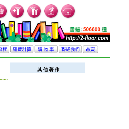
其 他 著 作