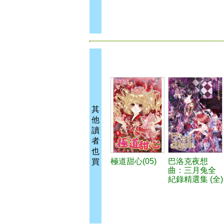
其
他
讀
者
也
極道甜心(05)
巴洛克夜想
買
曲：三月兔全
紀錄精選集 (全)