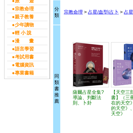
●旅 遊
●宗教命理
分
宗教命理
>
占星/血型/占卜
>
占星
類
●親子教養
●少年讀物
●輕 小 說
●漫 畫
●語言學習
●考試用書
●電腦資訊
●專業書籍
同
類
書
薩爾占星全集?
【天空三
推
導論、判斷法
書】（三
薦
則、卜卦
在的天空
的天空》
天空》