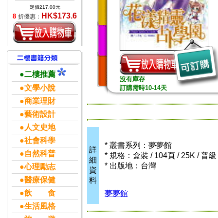
定價217.00元
HK$173.6
8
折優惠：
●二樓推薦
沒有庫存
●文學小說
訂購需時10-14天
●商業理財
●藝術設計
●人文史地
●社會科學
* 叢書系列：夢夢館
詳
●自然科普
* 規格：盒裝 / 104頁 / 25K / 普
細
* 出版地：台灣
●心理勵志
資
●醫療保健
料
●飲 食
夢夢館
●生活風格