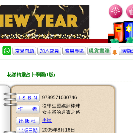
花漾精靈占卜學園(1版)
9789571030746
從學生靈媒到棒球
女主審的通靈之路
尖端
2005年8月16日