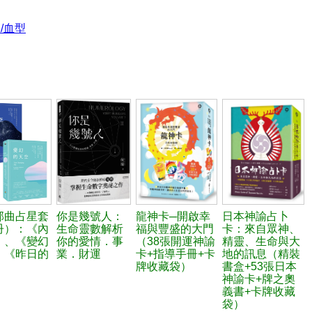
/血型
部曲占星套
你是幾號人：
龍神卡─開啟幸
日本神諭占卜
冊）：《內
生命靈數解析
福與豐盛的大門
卡：來自眾神、
》、《變幻
你的愛情．事
（38張開運神諭
精靈、生命與大
、《昨日的
業．財運
卡+指導手冊+卡
地的訊息（精裝
牌收藏袋）
書盒+53張日本
神諭卡+牌之奧
義書+卡牌收藏
袋）