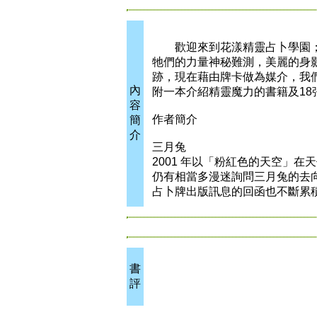
歡迎來到花漾精靈占卜學園；
牠們的力量神秘難測，美麗的身
跡，現在藉由牌卡做為媒介，我
內
附一本介紹精靈魔力的書籍及1
容
作者簡介
簡
介
三月兔
2001 年以「粉紅色的天空」
仍有相當多漫迷詢問三月兔的去
占卜牌出版訊息的回函也不斷累
書
評