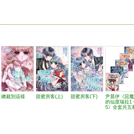
總裁別這樣
甜蜜房客(上)
甜蜜房客(下)
尹晨伊《惡魔
的仙度瑞拉1 
5》全套共五