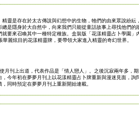
精靈是存在於太古傳說與幻想中的生物，牠們的由來眾說紛紜
影總是隱身於大自然中，向來我們只能從童話故事上尋找他們的
們就要來召喚其中一種特定種族。盒裝版「花漾精靈占卜學園」
8張華麗炫目的花漾精靈牌，要帶領大家進入精靈的奇幻世界。
在天使月刊上出道，代表作品是「情人戀人」。之後沉寂兩年多，期
向，今年初在夢夢月刊上以花漾精靈占卜牌重新與漫迷見面，詢
積，同時預定在夢夢月刊上重新開始連載。