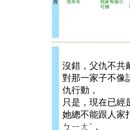
泡哥哥
我家有個小
買
可憐
沒錯，父仇不共
對那一家子不像
仇行動，
只是，現在已經
她總不能跟人家
ㄅㄧㄤˋ，