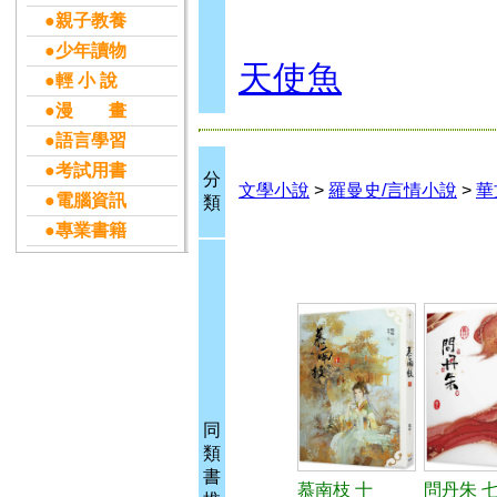
●親子教養
●少年讀物
天使魚
●輕 小 說
●漫 畫
●語言學習
●考試用書
分
文學小說
>
羅曼史/言情小說
>
華
●電腦資訊
類
●專業書籍
同
類
書
慕南枝 十
問丹朱 七