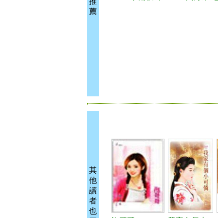
推
薦
其
他
讀
者
也