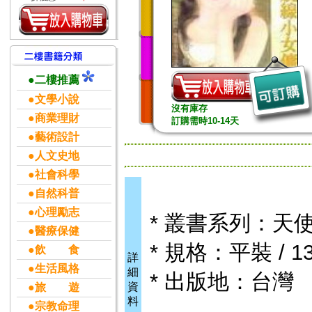
●二樓推薦
●文學小說
沒有庫存
●商業理財
訂購需時10-14天
●藝術設計
●人文史地
●社會科學
●自然科普
●心理勵志
* 叢書系列：天
●醫療保健
* 規格：平裝 / 13
●飲 食
詳
●生活風格
細
* 出版地：台灣
資
●旅 遊
料
●宗教命理