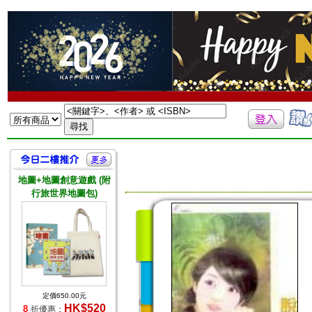
地圖+地圖創意遊戲 (附
行旅世界地圖包)
定價650.00元
HK$520
8
折優惠：