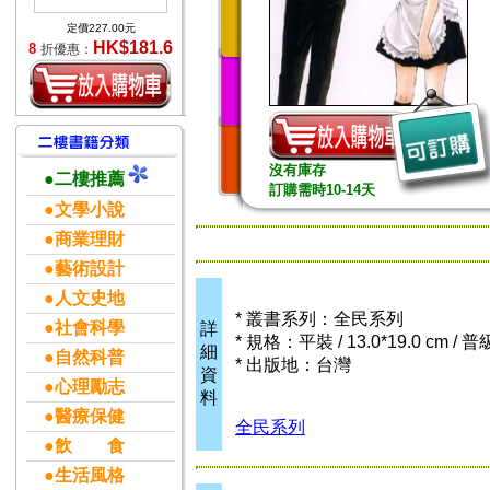
定價227.00元
HK$181.6
8
折優惠：
沒有庫存
●二樓推薦
訂購需時10-14天
●文學小說
●商業理財
●藝術設計
●人文史地
* 叢書系列：全民系列
●社會科學
詳
* 規格：平裝 / 13.0*19.0 cm / 
細
●自然科普
* 出版地：台灣
資
●心理勵志
料
●醫療保健
全民系列
●飲 食
●生活風格