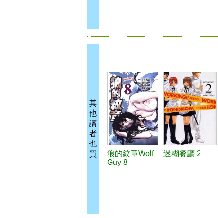
其
他
讀
者
也
狼的紋章Wolf
迷糊餐廳 2
買
Guy 8