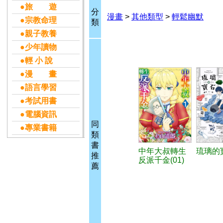
●旅 遊
分
漫畫
>
其他類型
>
輕鬆幽默
●宗教命理
類
●親子教養
●少年讀物
●輕 小 說
●漫 畫
●語言學習
●考試用書
●電腦資訊
同
●專業書籍
類
書
中年大叔轉生
琉璃的寶
推
反派千金(01)
薦