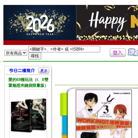
愛的69種玩法（I、II雙
重魅惑夾鏈袋限量版）