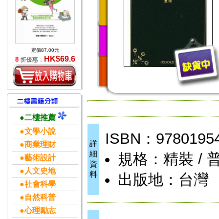
定價87.00元
HK$69.6
8
折優惠：
●二樓推薦
●文學小說
ISBN：9780195
詳
●商業理財
細
規格：精裝 / 普
●藝術設計
資
●人文史地
料
出版地：台灣
●社會科學
●自然科普
●心理勵志