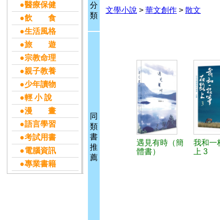
●醫療保健
分
文學小說
>
華文創作
>
散文
類
●飲 食
●生活風格
●旅 遊
●宗教命理
●親子教養
●少年讀物
●輕 小 說
●漫 畫
同
●語言學習
類
書
●考試用書
遇見有時（簡
我和一
推
●電腦資訊
體書）
上 3
薦
●專業書籍