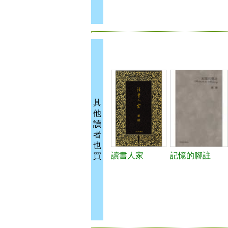
其
他
讀
者
也
讀書人家
記憶的腳註
買