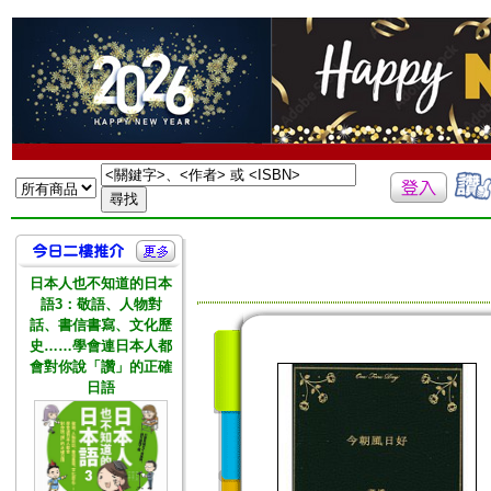
日本人也不知道的日本
語3：敬語、人物對
話、書信書寫、文化歷
史……學會連日本人都
會對你說「讚」的正確
日語