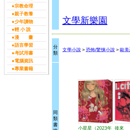
●宗教命理
●親子教養
文學新樂園
●少年讀物
●輕 小 說
●漫 畫
●語言學習
分
文學小說
>
恐怖/驚悚小說
>
歐美
●考試用書
類
●電腦資訊
●專業書籍
同
類
書
小星星（2023年
後來