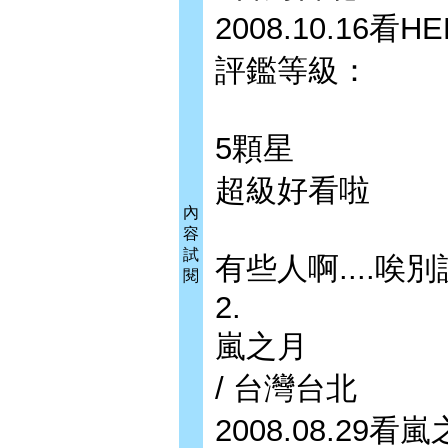
2008.10.16
評鑑等級：
5顆星
超級好看啦
內
容
試
有些人啊....唉
閱
2.
嵐之月
/ 台灣台北
2008.08.29