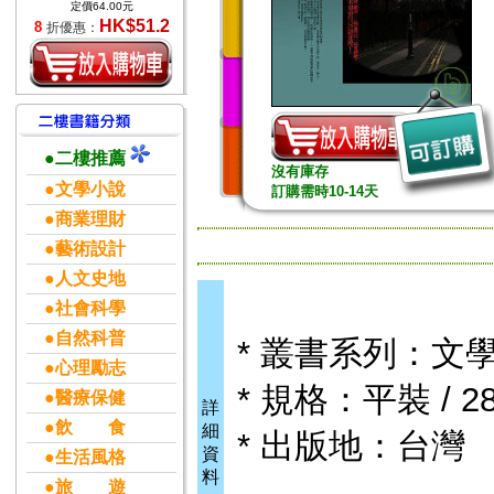
定價64.00元
HK$51.2
8
折優惠：
●二樓推薦
沒有庫存
●文學小說
訂購需時10-14天
●商業理財
●藝術設計
●人文史地
●社會科學
●自然科普
* 叢書系列：文
●心理勵志
* 規格：平裝 / 28
●醫療保健
詳
●飲 食
細
* 出版地：台灣
資
●生活風格
料
●旅 遊