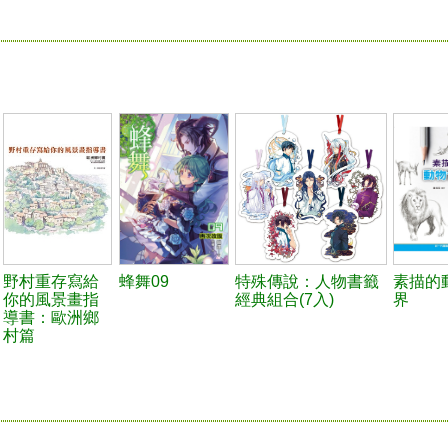
野村重存寫給
蜂舞09
特殊傳說：人物書籤
素描的
你的風景畫指
經典組合(7入)
界
導書：歐洲鄉
村篇