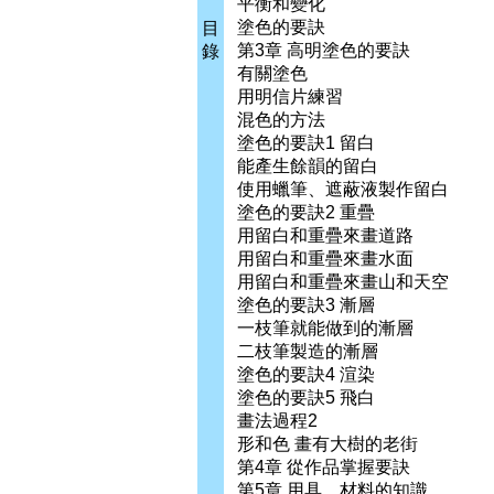
平衡和變化
塗色的要訣
目
第3章 高明塗色的要訣
錄
有關塗色
用明信片練習
混色的方法
塗色的要訣1 留白
能產生餘韻的留白
使用蠟筆、遮蔽液製作留白
塗色的要訣2 重疊
用留白和重疊來畫道路
用留白和重疊來畫水面
用留白和重疊來畫山和天空
塗色的要訣3 漸層
一枝筆就能做到的漸層
二枝筆製造的漸層
塗色的要訣4 渲染
塗色的要訣5 飛白
畫法過程2
形和色 畫有大樹的老街
第4章 從作品掌握要訣
第5章 用具、材料的知識