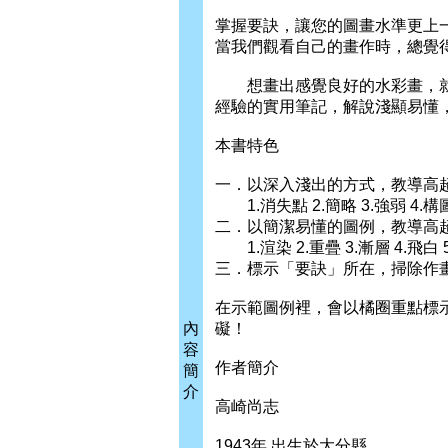
掌握要訣，讓您的圖畫水準更上
當我們觀看自己的畫作時，總覺
想畫出感覺良好的水彩畫，就
經驗的實用筆記，解說淺顯易懂
本書特色
一．以深入淺出的方式，教導高
1.消失點 2.簡略 3.強弱 4.構
二．以簡潔易懂的圖例，教導高
1.渲染 2.重疊 3.漸層 4.飛白 
三．標示「要訣」所在，掃除作
在示範圖例裡，會以橘圈重點標
內
礙！
容
作者簡介
簡
介
高崎尚志
1943年 出生於大分縣。