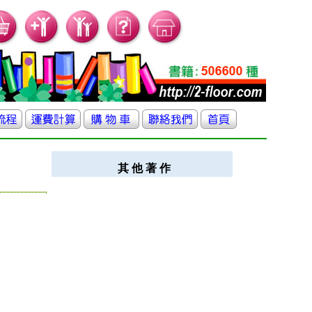
其 他 著 作