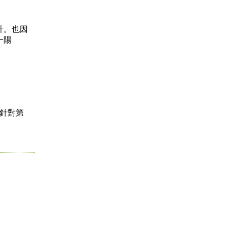
計。也因
一陽
「針對第