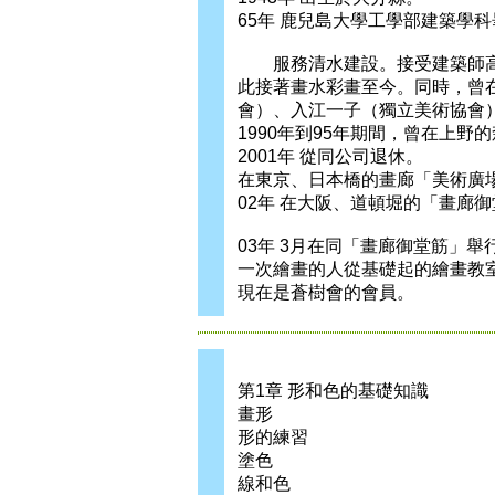
65年 鹿兒島大學工學部建築學
服務清水建設。接受建築師高
此接著畫水彩畫至今。同時，曾
會）、入江一子（獨立美術協會
1990年到95年期間，曾在上
2001年 從同公司退休。
在東京、日本橋的畫廊「美術廣
02年 在大阪、道頓堀的「畫廊
03年 3月在同「畫廊御堂筋」
一次繪畫的人從基礎起的繪畫教
現在是蒼樹會的會員。
第1章 形和色的基礎知識
畫形
形的練習
塗色
線和色