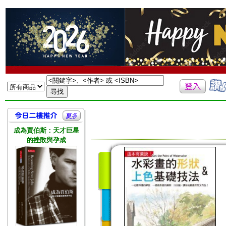
成為賈伯斯：天才巨星
的挫敗與孕成