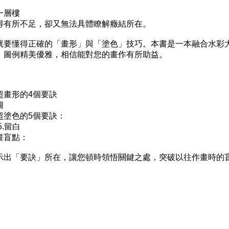
一層樓
得有所不足，卻又無法具體瞭解癥結所在。
要懂得正確的「畫形」與「塗色」技巧。本書是一本融合水彩
，圖例精美優雅，相信能對您的畫作有所助益。
超畫形的4個要訣
圖
超塗色的5個要訣：
5.留白
畫盲點：
示出「要訣」所在，讓您頓時領悟關鍵之處，突破以往作畫時的