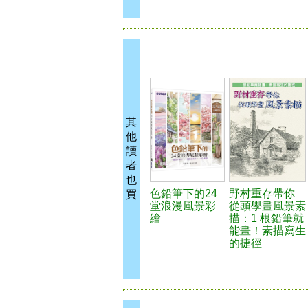
其
他
讀
者
也
色鉛筆下的24
野村重存帶你
買
堂浪漫風景彩
從頭學畫風景素
繪
描：1 根鉛筆就
能畫！素描寫生
的捷徑