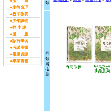
●旅 遊
類
●宗教命理
●親子教養
●少年讀物
●輕 小 說
●漫 畫
●語言學習
●考試用書
同
●電腦資訊
類
●專業書籍
書
野鳥散步
野鳥散步
推
典藏萬用
薦