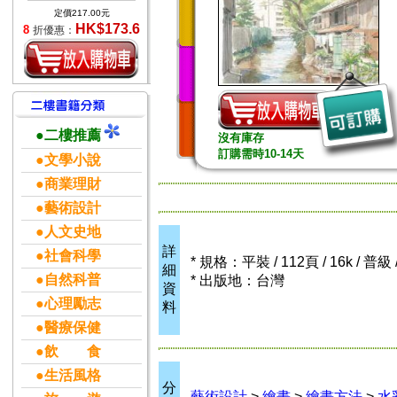
定價217.00元
HK$173.6
8
折優惠：
●二樓推薦
沒有庫存
訂購需時10-14天
●文學小說
●商業理財
●藝術設計
●人文史地
詳
●社會科學
* 規格：平裝 / 112頁 / 16k / 普級
細
●自然科普
* 出版地：台灣
資
●心理勵志
料
●醫療保健
●飲 食
●生活風格
分
藝術設計
>
繪畫
>
繪畫方法
>
水