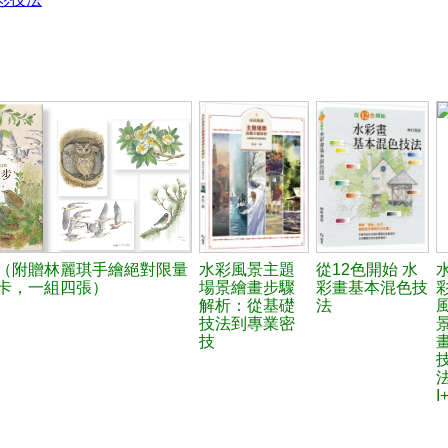
（附贈林麗琪手繪絕對限量
水彩風景主題
從12色開始 水
卡，一組四張）
場景繪畫步驟
彩畫基本混色技
解析：從基礎
法
技法到專業密
技
I+