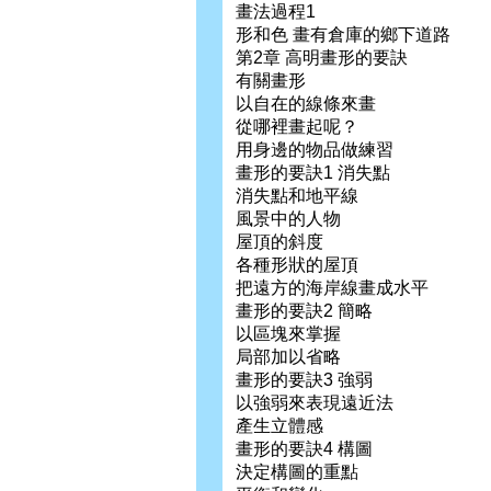
畫法過程1
形和色 畫有倉庫的鄉下道路
第2章 高明畫形的要訣
有關畫形
以自在的線條來畫
從哪裡畫起呢？
用身邊的物品做練習
畫形的要訣1 消失點
消失點和地平線
風景中的人物
屋頂的斜度
各種形狀的屋頂
把遠方的海岸線畫成水平
畫形的要訣2 簡略
以區塊來掌握
局部加以省略
畫形的要訣3 強弱
以強弱來表現遠近法
產生立體感
畫形的要訣4 構圖
決定構圖的重點