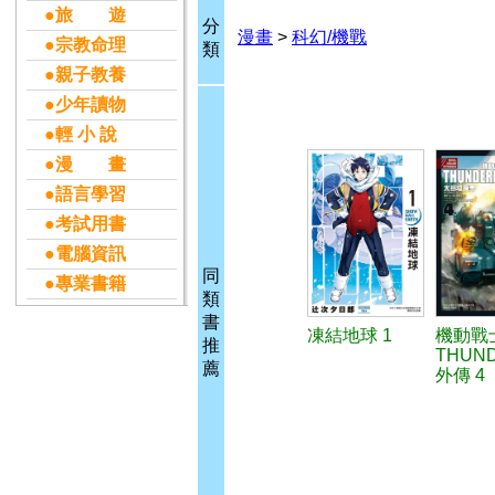
●旅 遊
分
漫畫
>
科幻/機戰
●宗教命理
類
●親子教養
●少年讀物
●輕 小 說
●漫 畫
●語言學習
●考試用書
●電腦資訊
同
●專業書籍
類
書
凍結地球 1
機動戰
推
THUN
薦
外傳 4