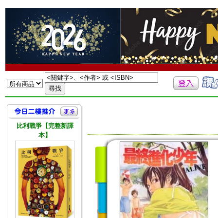
比利戰爭【完整新譯
本】