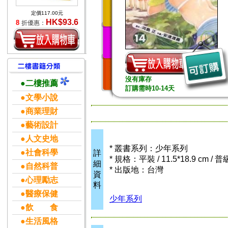
定價117.00元
HK$93.6
8
折優惠：
沒有庫存
●二樓推薦
訂購需時10-14天
●文學小說
●商業理財
●藝術設計
●人文史地
* 叢書系列：少年系列
●社會科學
詳
* 規格：平裝 / 11.5*18.9 cm / 
細
●自然科普
* 出版地：台灣
資
●心理勵志
料
●醫療保健
少年系列
●飲 食
●生活風格