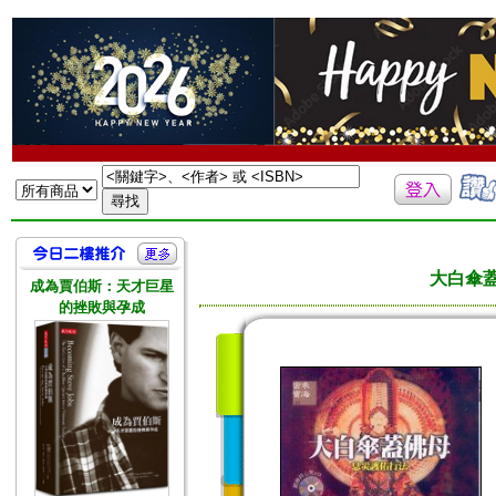
大白傘
成為賈伯斯：天才巨星
的挫敗與孕成