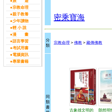
●旅 遊
●宗教命理
●親子教養
密乘寶海
●少年讀物
●輕 小 說
●漫 畫
分
●語言學習
宗教命理
>
佛教
>
藏傳佛教
類
●考試用書
●電腦資訊
●專業書籍
同
類
書
古象雄文明的
朗然明