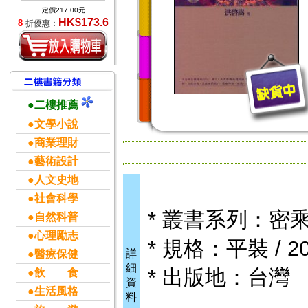
定價217.00元
HK$173.6
8
折優惠：
●二樓推薦
●文學小說
●商業理財
●藝術設計
●人文史地
●社會科學
* 叢書系列：密
●自然科普
●心理勵志
* 規格：平裝 / 20
詳
●醫療保健
細
* 出版地：台灣
●飲 食
資
●生活風格
料