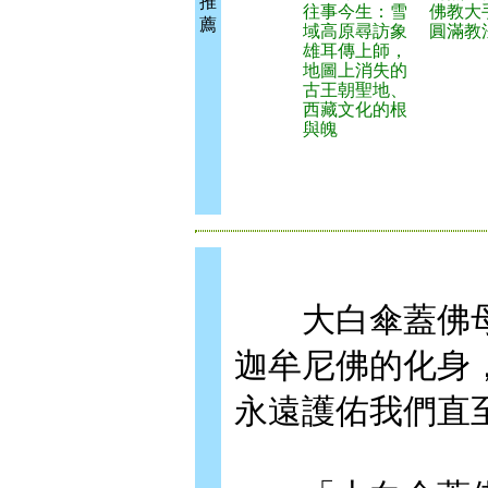
推
往事今生：雪
佛教大
薦
域高原尋訪象
圓滿教
雄耳傳上師，
地圖上消失的
古王朝聖地、
西藏文化的根
與魄
大白傘蓋佛母
迦牟尼佛的化身
永遠護佑我們直