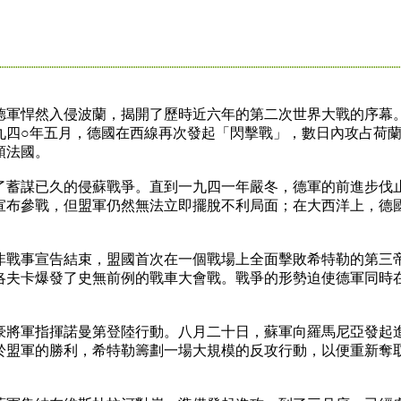
軍悍然入侵波蘭，揭開了歷時近六年的第二次世界大戰的序幕
九四○年五月，德國在西線再次發起「閃擊戰」，數日內攻占荷
領法國。
蓄謀已久的侵蘇戰爭。直到一九四一年嚴冬，德軍的前進步伐
宣布參戰，但盟軍仍然無法立即擺脫不利局面；在大西洋上，德
。
戰事宣告結束，盟國首次在一個戰場上全面擊敗希特勒的第三
洛夫卡爆發了史無前例的戰車大會戰。戰爭的形勢迫使德軍同時
將軍指揮諾曼第登陸行動。八月二十日，蘇軍向羅馬尼亞發起
於盟軍的勝利，希特勒籌劃一場大規模的反攻行動，以便重新奪