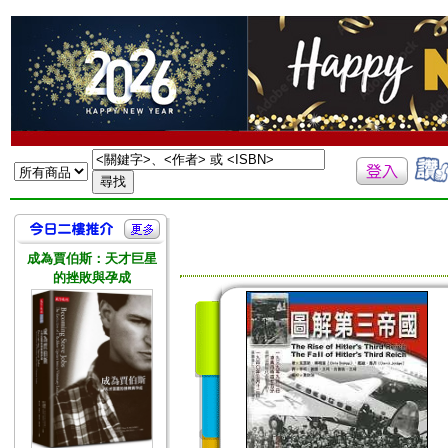
成為賈伯斯：天才巨星
的挫敗與孕成