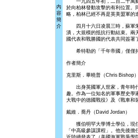
一九四五年初，二百二十萬蘇
內
於向柏林發動攻擊的有利位置。
容
略，柏林已經不再是英美盟軍的
簡
介
四月十六日凌晨三時，蘇軍朱
潰，大規模的抵抗行動結束。兩
國代表和戰勝國的代表共同簽署
希特勒的「千年帝國」僅僅持
作者簡介
克里斯．畢曉普（Chris Bishop
出身英國軍人世家，青年時代
趣。作為一位知名的軍事歷史學
大戰中的德國戰役》及《戰車和
戴維．喬丹（David Jordan）
獲伯明罕大學博士學位，現任
「中高級參謀課程」。他先後擔
近陸續發表了（美國海軍戰爭學