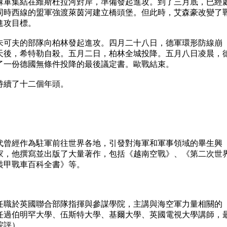
軍集結在維斯杜拉河對岸，準備發起進攻。到了三月底，已經
同時西線的盟軍強渡萊茵河建立橋頭堡。但此時，艾森豪改變了
進攻目標。
可夫的部隊向柏林發起進攻。四月二十八日，德軍環形防線崩
天後，希特勒自殺。五月二日，柏林全城投降。五月八日凌晨，
了一份德國無條件投降的最後議定書。歐戰結束。
續了十二個年頭。
）
曾經作為駐軍前往世界各地，引發對海軍和軍事領域的畢生興
家，他撰寫並出版了大量著作，包括《越南空戰》、《第二次世
裝甲戰車百科全書》等。
職於英國聯合部隊指揮與參謀學院，主講與海空軍力量相關的
任過伯明罕大學、伍斯特大學、基爾大學、英國電視大學講師，
院評）