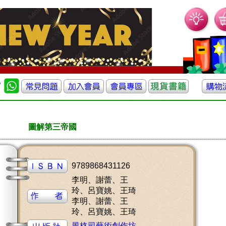
圖解第三帝國
9789868431126
李明、謝蕾、王
玲、呂寶姚、王琦
李明、謝蕾、王
玲、呂寶姚、王琦
風格司藝術創作坊