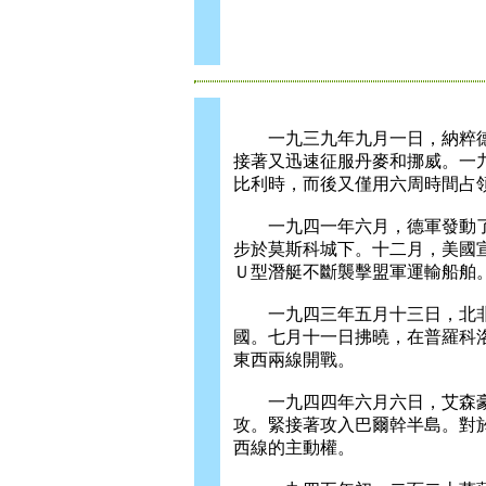
一九三九年九月一日，納粹德
接著又迅速征服丹麥和挪威。一
比利時，而後又僅用六周時間占
一九四一年六月，德軍發動了
步於莫斯科城下。十二月，美國
Ｕ型潛艇不斷襲擊盟軍運輸船舶
一九四三年五月十三日，北非
國。七月十一日拂曉，在普羅科
東西兩線開戰。
一九四四年六月六日，艾森豪
攻。緊接著攻入巴爾幹半島。對
西線的主動權。