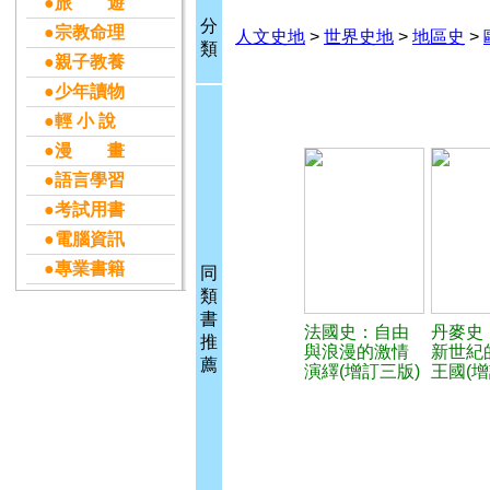
●旅 遊
分
●宗教命理
人文史地
>
世界史地
>
地區史
>
類
●親子教養
●少年讀物
●輕 小 說
●漫 畫
●語言學習
●考試用書
●電腦資訊
●專業書籍
同
類
書
法國史：自由
丹麥史
推
與浪漫的激情
新世紀
薦
演繹(增訂三版)
王國(增