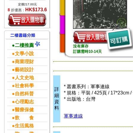
定價217.00元
HK$173.6
8
折優惠：
●二樓推薦
沒有庫存
訂購需時10-14天
●文學小說
●商業理財
●藝術設計
●人文史地
●社會科學
* 叢書系列：軍事連線
詳
* 規格：平裝 / 425頁 / 17*23cm
●自然科普
細
* 出版地：台灣
●心理勵志
資
料
●醫療保健
軍事連線
●飲 食
●生活風格