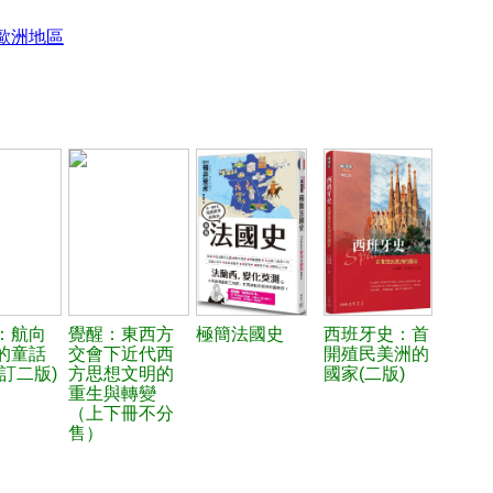
歐洲地區
：航向
覺醒：東西方
極簡法國史
西班牙史：首
的童話
交會下近代西
開殖民美洲的
訂二版)
方思想文明的
國家(二版)
重生與轉變
（上下冊不分
售）