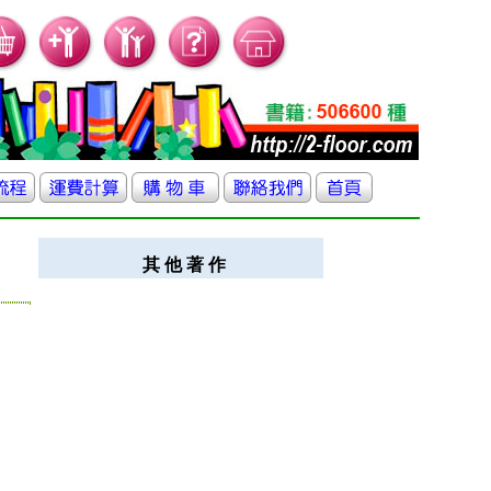
其 他 著 作