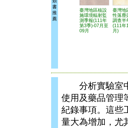
類
書
臺灣地區核設
臺灣地
推
施環境輻射監
性落塵
薦
測季報(111年
調查半
第3季)-07月至
(111年
09月
月)
分析實驗室中
使用及藥品管理
紀錄事項。這些
量大為增加，尤