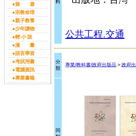
料
●旅 遊
●宗教命理
●親子教養
●少年讀物
公共工程.交通
●輕 小 說
●漫 畫
●語言學習
●考試用書
分
專業/教科書/政府出版品
>
政府出
類
●電腦資訊
●專業書籍
同