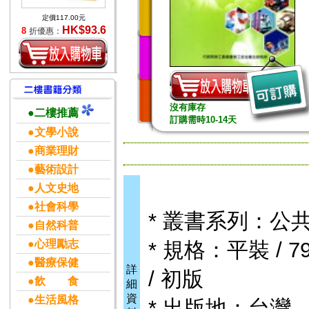
定價117.00元
HK$93.6
8
折優惠：
沒有庫存
●二樓推薦
訂購需時10-14天
●文學小說
●商業理財
●藝術設計
●人文史地
●社會科學
* 叢書系列：公
●自然科普
●心理勵志
* 規格：平裝 / 79
●醫療保健
詳
/ 初版
●飲 食
細
資
●生活風格
* 出版地：台灣