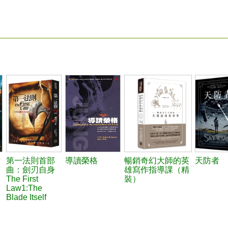
世
第一法則首部
導讀榮格
暢銷奇幻大師的英
天防者
曲：劍刃自身
雄寫作指導課（精
The First
裝）
Law1:The
Blade Itself