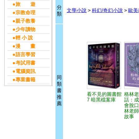
●旅 遊
分
文學小說
>
科幻/奇幻小說
>
歐美
●宗教命理
類
●親子教養
●少年讀物
●輕 小 說
●漫 畫
●語言學習
●考試用書
●電腦資訊
同
●專業書籍
類
書
看不見的圖書館
格林老
推
7 暗黑檔案庫
話：成
薦
會脫口
林老師
故事