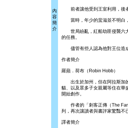
前者讓他受到王室利用，後者
內
容
當時，年少的蜚滋並不明白，
簡
介
世局紛亂，紅船劫匪侵襲六大
的任務。
儘管有些人認為他對王位造成威脅
作者簡介
羅蘋．荷布（Robin Hobb）
出生於加州，但在阿拉斯加的
貓、以及眾多子女親屬等住在華
開始創作。
作者的「刺客正傳（The Fa
列，再次讓讀者與書評家驚豔不
譯者簡介