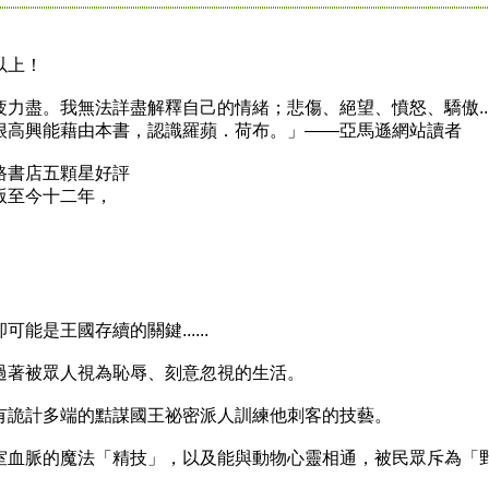
以上！
。我無法詳盡解釋自己的情緒；悲傷、絕望、憤怒、驕傲....
很高興能藉由本書，認識羅蘋．荷布。」——亞馬遜網站讀者
書店五顆星好評
至今十二年，
是王國存續的關鍵......
著被眾人視為恥辱、刻意忽視的生活。
詭計多端的黠謀國王祕密派人訓練他刺客的技藝。
血脈的魔法「精技」，以及能與動物心靈相通，被民眾斥為「