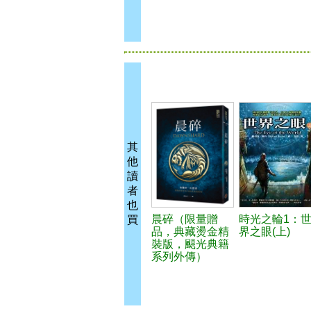
其
他
讀
者
也
晨碎（限量贈
時光之輪1：
買
品，典藏燙金精
界之眼(上)
裝版，颶光典籍
系列外傳）