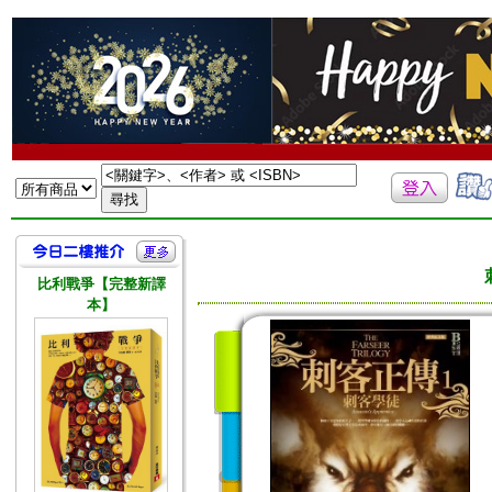
比利戰爭【完整新譯
本】