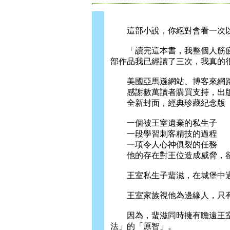
這部小說，你絕對會看一次
「讀完這本書，我整個人筋疲力盡
部作品我已經讀了三次，我真的
美國亞馬遜網站、博客來網路
感謝數萬讀者購買支持，出版
全新封面，經典珍藏紀念版
一個被王室遺棄的私生子
一段學習刺客精技的過程
一項令人心神俱裂的任務
他的存在對王位造成威脅，卻可能
王室私生子蜚滋，在城堡中過
王室家族視他為邊緣人，只有
因為，蜚滋同時擁有瞻遠王室
法」的「原智」。