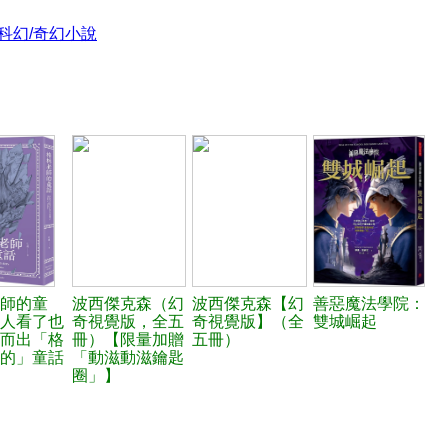
科幻/奇幻小說
師的童
波西傑克森（幻
波西傑克森【幻
善惡魔法學院：
人看了也
奇視覺版，全五
奇視覺版】（全
雙城崛起
而出「格
冊）【限量加贈
五冊）
的」童話
「動滋動滋鑰匙
圈」】