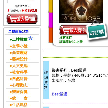
定價117.00元
HK$93.6
8
折優惠：
沒有庫存
●二樓推薦
訂購需時10-14天
●文學小說
●商業理財
●藝術設計
●人文史地
叢書系列：Best嚴選
●社會科學
詳
規格：平裝 / 440頁 / 14.8*21cm
細
●自然科普
出版地：台灣
資
●心理勵志
料
●醫療保健
Best嚴選
●飲 食
●生活風格