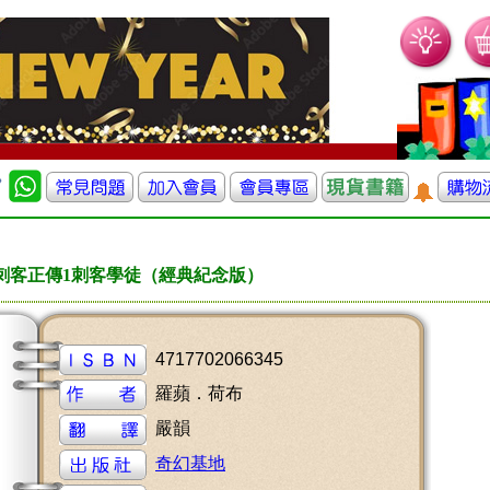
刺客正傳1刺客學徒（經典紀念版）
4717702066345
羅蘋．荷布
嚴韻
奇幻基地