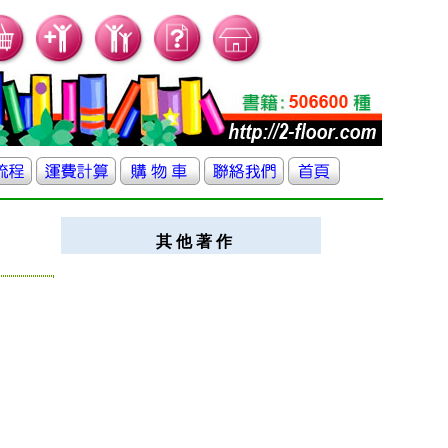
其 他 著 作