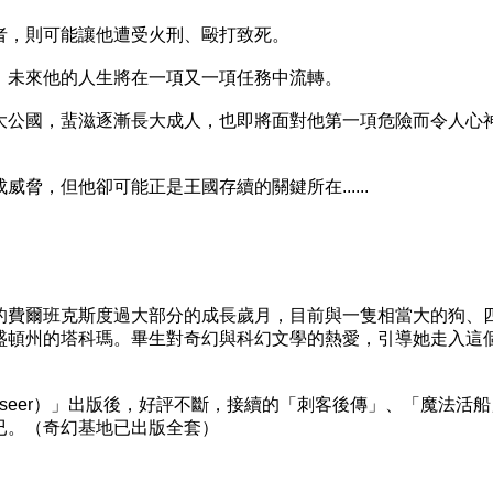
，則可能讓他遭受火刑、毆打致死。
未來他的人生將在一項又一項任務中流轉。
公國，蜚滋逐漸長大成人，也即將面對他第一項危險而令人心
，但他卻可能正是王國存續的關鍵所在......
費爾班克斯度過大部分的成長歲月，目前與一隻相當大的狗、
盛頓州的塔科瑪。畢生對奇幻與科幻文學的熱愛，引導她走入這
rseer）」出版後，好評不斷，接續的「刺客後傳」、「魔法活
已。（奇幻基地已出版全套）