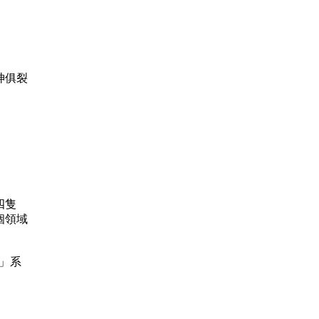
神俱裂
四隻
個領域
船」系