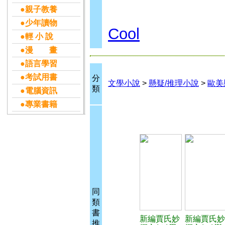
●親子教養
●少年讀物
Cool
●輕 小 說
●漫 畫
●語言學習
●考試用書
分
文學小說
>
懸疑/推理小說
>
歐美
類
●電腦資訊
●專業書籍
同
類
書
新編賈氏妙
新編賈氏妙
推