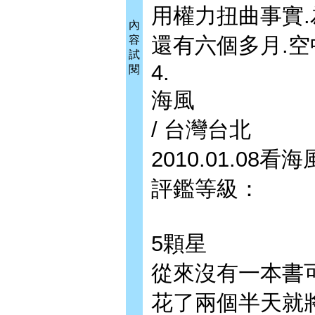
用權力扭曲事實
內
還有六個多月.空
容
試
4.
閱
海風
/ 台灣台北
2010.01.08
評鑑等級：
5顆星
從來沒有一本書
花了兩個半天就