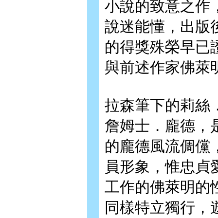
小說的致意之作
說迷能懂，出版
的得獎殊榮早已
與前述作家佛萊
拉森筆下的莉絲
詹姆士．龐德，
的龐德風流倜儻
員形象，惟忠貞
工作的佛萊明的
同樣特立獨行，