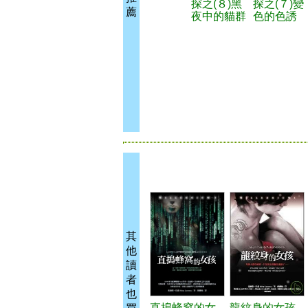
探之(８)黑
探之(７)變
薦
夜中的貓群
色的色誘
其
他
讀
者
也
直搗蜂窩的女
龍紋身的女孩