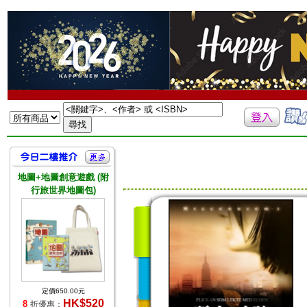
地圖+地圖創意遊戲 (附
行旅世界地圖包)
定價650.00元
HK$520
8
折優惠：