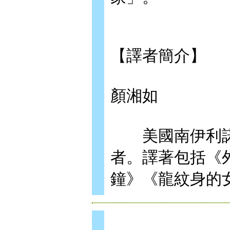
【譯者簡介】
顏湘如
美國南伊利諾
者。譯著包括《
鐘》《龍紋身的