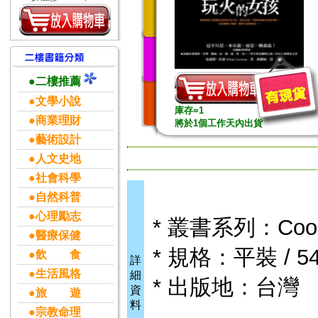
●二樓推薦
●文學小說
庫存=1
●商業理財
將於1個工作天內出貨
●藝術設計
●人文史地
●社會科學
●自然科普
●心理勵志
* 叢書系列：Coo
●醫療保健
* 規格：平裝 / 54
●飲 食
詳
●生活風格
細
* 出版地：台灣
資
●旅 遊
料
●宗教命理