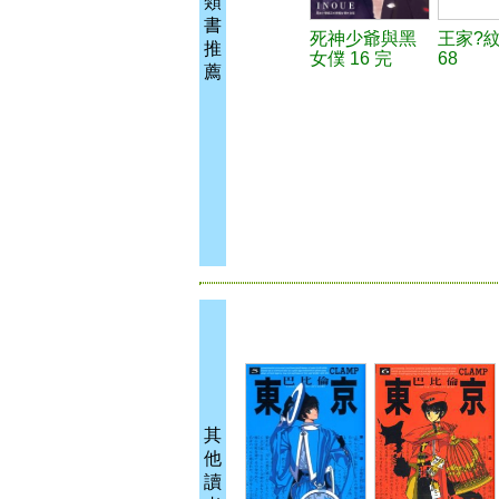
類
書
死神少爺與黑
王家?
推
女僕 16 完
68
薦
其
他
讀