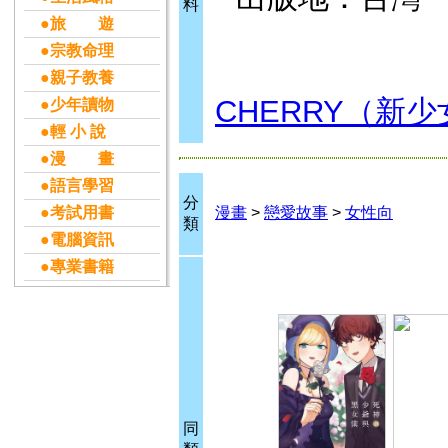
料
●旅 遊
●宗教命理
●親子教養
CHERRY（新
●少年讀物
●輕 小 說
●漫 畫
●語言學習
分
●考試用書
漫畫
>
戀愛故事
>
女性向
類
●電腦資訊
●專業書籍
同