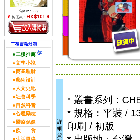
定價127.00元
HK$101.6
8
折優惠：
●二樓推薦
●文學小說
●商業理財
●藝術設計
●人文史地
●社會科學
* 叢書系列：C
●自然科普
* 規格：平裝 / 136
●心理勵志
詳
●醫療保健
印刷 / 初版
細
●飲 食
資
* 出版地：台灣
●生活風格