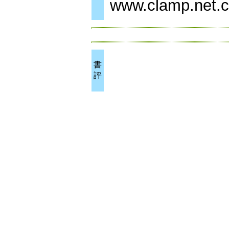
www.clamp.net.
書
評