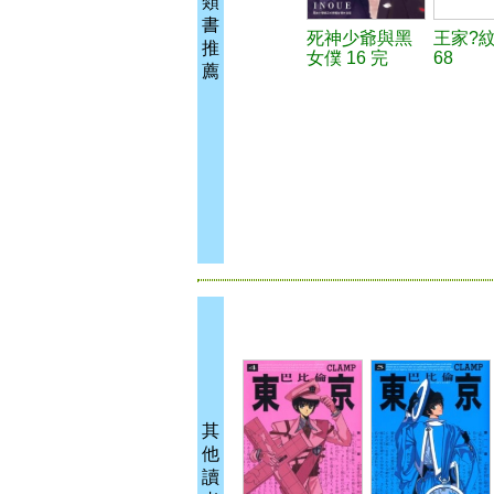
類
書
死神少爺與黑
王家?
推
女僕 16 完
68
薦
其
他
讀