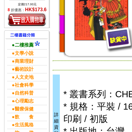
定價217.00元
HK$173.6
8
折優惠：
●二樓推薦
●文學小說
●商業理財
●藝術設計
●人文史地
●社會科學
* 叢書系列：C
●自然科普
●心理勵志
* 規格：平裝 / 160
●醫療保健
詳
印刷 / 初版
●飲 食
細
●生活風格
資
* 出版地：台灣