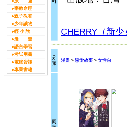
●旅 遊
料
●宗教命理
●親子教養
●少年讀物
CHERRY（新
●輕 小 說
●漫 畫
●語言學習
●考試用書
分
漫畫
>
戀愛故事
>
女性向
●電腦資訊
類
●專業書籍
同