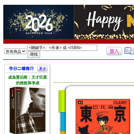
成為賈伯斯：天才巨星
的挫敗與孕成