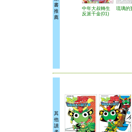
書
中年大叔轉生
琉璃的寶
推
反派千金(01)
薦
其
他
讀
者