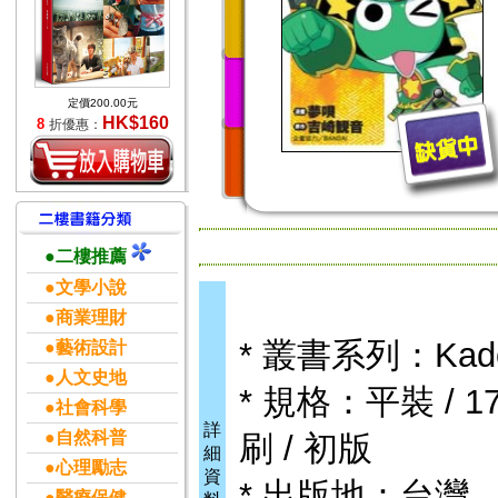
定價200.00元
HK$160
8
折優惠：
●二樓推薦
●文學小說
●商業理財
* 叢書系列：Kadok
●藝術設計
●人文史地
* 規格：平裝 / 170
●社會科學
詳
●自然科普
刷 / 初版
細
●心理勵志
資
* 出版地：台灣
●醫療保健