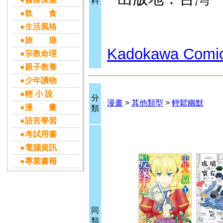
料
●飲 食
●生活風格
●旅 遊
Kadokawa Comic
●宗教命理
●親子教養
●少年讀物
●輕 小 說
分
漫畫
>
其他類型
>
輕鬆幽默
●漫 畫
類
●語言學習
●考試用書
●電腦資訊
●專業書籍
同
類