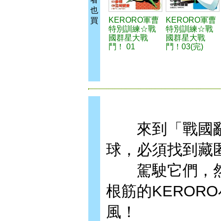
也
KERORO軍曹
KERORO軍曹
買
特別訓練☆戰
特別訓練☆戰
國群星大戰
國群星大戰
鬥！ 01
鬥！03(完)
來到「戰國亂星
球，必須找到藏
駕駛它們，然
根筋的KEROR
風！