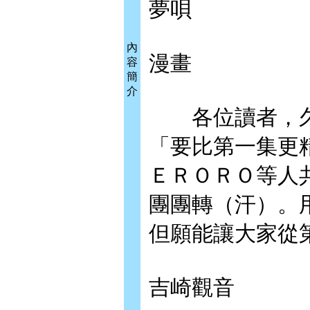
夢唄
內
漫畫
容
簡
介
各位讀者，久
「要比第一集更
ＥＲＯＲＯ等人
團團轉（汗）。
但願能讓大家從
吉崎觀音