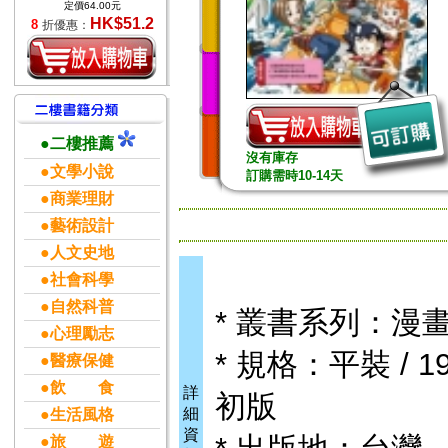
定價64.00元
HK$51.2
8
折優惠：
●二樓推薦
沒有庫存
●文學小說
訂購需時10-14天
●商業理財
●藝術設計
●人文史地
●社會科學
●自然科普
* 叢書系列：漫
●心理勵志
* 規格：平裝 / 192
●醫療保健
●飲 食
詳
初版
細
●生活風格
資
●旅 遊