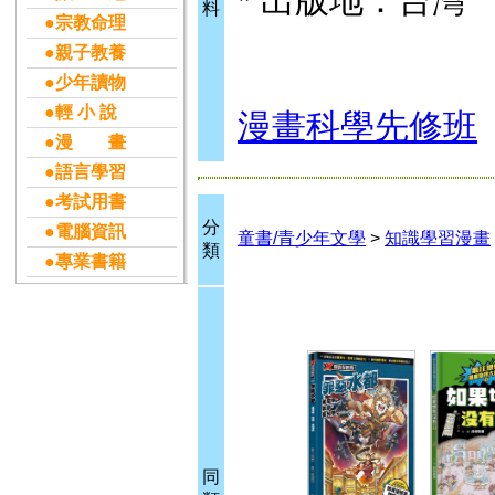
* 出版地：台灣
料
●宗教命理
●親子教養
●少年讀物
●輕 小 說
漫畫科學先修班
●漫 畫
●語言學習
●考試用書
分
●電腦資訊
童書/青少年文學
>
知識學習漫畫
類
●專業書籍
同