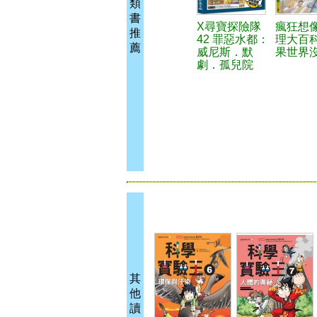
類
書
X尋寶探險隊
瘋狂想
推
42 罪惡水都：
理大百
薦
威尼斯．默
果世界
劇．孤兒院
其
他
讀