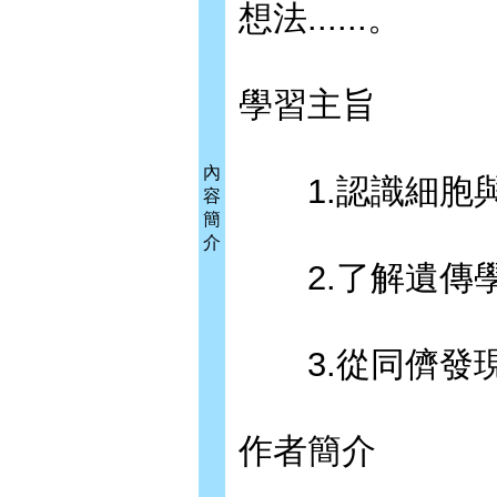
想法......。
學習主旨
內
1.認識細胞與
容
簡
介
2.了解遺傳學
3.從同儕發現
作者簡介