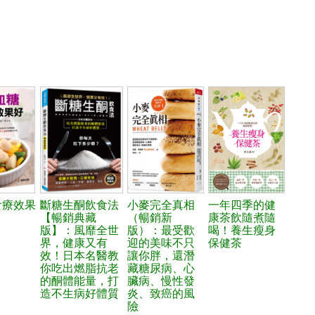
食療效果
斷糖生酮飲食法
小麥完全真相
一年四季的健
【暢銷典藏
（暢銷新
康茶飲隨煮隨
版】：風靡全世
版）：最受歡
喝！養生瘦身
界，健康又有
迎的美味不只
保健茶
效！日本名醫教
讓你胖，還潛
你吃出燃脂抗老
藏糖尿病、心
的酮體能量，打
臟病、慢性發
造不生病好體質
炎、致癌的風
險