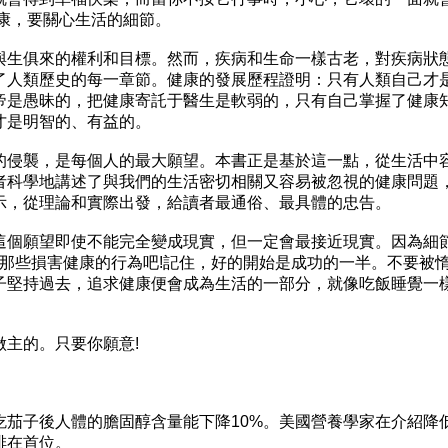
健康，要關心生活的細節。
生俱來的權利和目標。然而，疾病和生命一樣古老，對疾病狀
了人類歷史的每一章節。健康的發展歷程證明：只有人類自己才
帝是愚昧的，把健康寄託于醫生是軟弱的，只有自己掌握了健康
才是明智的、有益的。
侵襲，是每個人的最大願望。本書正是基於這一點，從生活中
者科學地講述了與我們的生活密切相關又容易被忽視的健康問題
示，從理論和實際出發，給讀者最通俗、最具體的忠告。
個願望即使不能完全變成現實，但一定會最接近現實。因為細
日那些損害健康的行為吧!記住，好的開始是成功的一半。不要被
子堅持過去，追求健康便會成為生活的一部分，就像吃飯睡覺一
主的。只要你願意!
子後人體的膽固醇含量能下降10%。美國營養學家在介紹降
排在首位。