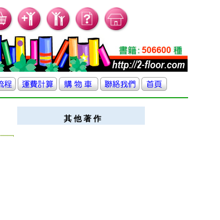
其 他 著 作