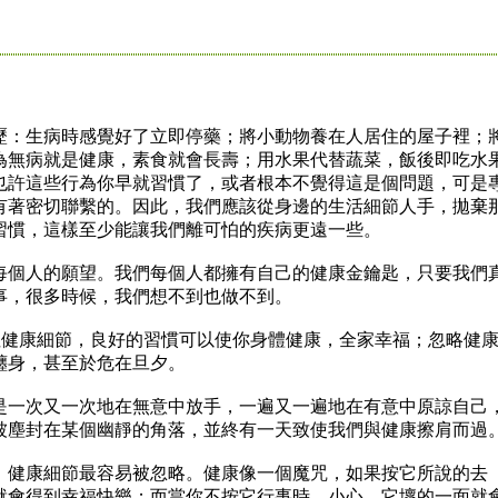
：生病時感覺好了立即停藥；將小動物養在人居住的屋子裡；
為無病就是健康，素食就會長壽；用水果代替蔬菜，飯後即吃水
也許這些行為你早就習慣了，或者根本不覺得這是個問題，可是
有著密切聯繫的。因此，我們應該從身邊的生活細節人手，拋棄
習慣，這樣至少能讓我們離可怕的疾病更遠一些。
個人的願望。我們每個人都擁有自己的健康金鑰匙，只要我們
事，很多時候，我們想不到也做不到。
健康細節，良好的習慣可以使你身體健康，全家幸福；忽略健
纏身，甚至於危在旦夕。
一次又一次地在無意中放手，一遍又一遍地在有意中原諒自己
被塵封在某個幽靜的角落，並終有一天致使我們與健康擦肩而過
健康細節最容易被忽略。健康像一個魔咒，如果按它所說的去
就會得到幸福快樂；而當你不按它行事時，小心，它壞的一面就