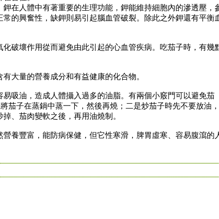
鉀在人體中有著重要的生理功能，鉀能維持細胞內的滲透壓，
正常的興奮性，缺鉀則易引起腦血管破裂。除此之外鉀還有平衡
化破壞作用從而避免由此引起的心血管疾病。吃茄子時，有幾
有大量的營養成分和有益健康的化合物。
易吸油，造成人體攝入過多的油脂。有兩個小竅門可以避免茄
先將茄子在蒸鍋中蒸一下，然後再燒；二是炒茄子時先不要放油
炒掉、茄肉變軟之後，再用油燒制。
營養豐富，能防病保健，但它性寒滑，脾胃虛寒、容易腹瀉的