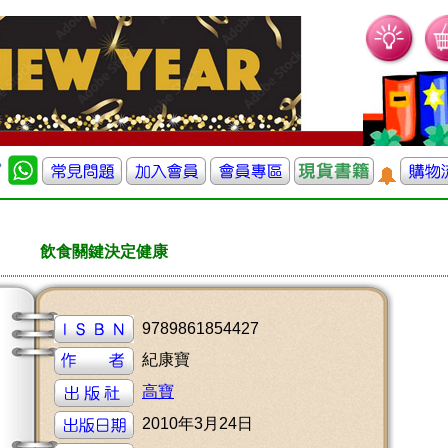
飲食關鍵決定健康
9789861854427
紀康寶
高寶
2010年3月24日