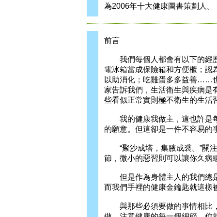
為2006年十大健康圖書策劃人。
前言
我們每個人都會有以下的經歷
電冰箱當成保險箱和方便櫃；認
以助消化；吃雞蛋多多益善……
家告訴我們，生活衛生與疾病是
些看似正常實則極不衛生的生活
我的健康我做主，這也許是每
的願意。但這卻是一件不容易的
“聚沙成塔，集腋成裘。”關注
節，微小的惡習則可以讓你久病
但是作為身體主人的我們總是
而我們手裡的健康金鑰匙就這樣
與那些必須要做的事情相比，
做，注意健康的每一個細節，你