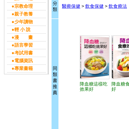
分
●宗教命理
醫療保健
>
飲食保健
>
飲食療法
類
●親子教養
●少年讀物
●輕 小 說
●漫 畫
●語言學習
●考試用書
●電腦資訊
●專業書籍
同
類
書
降血糖這樣吃
降血糖
推
效果好
好
薦