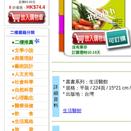
定價93.00元
HK$74.4
8
折優惠：
●二樓推薦
沒有庫存
●文學小說
訂購需時10-14天
●商業理財
●藝術設計
●人文史地
* 叢書系列：生活醫館
●社會科學
詳
* 規格：平裝 / 224頁 / 15*21 cm
●自然科普
細
* 出版地：台灣
●心理勵志
資
料
●醫療保健
生活醫館
●飲 食
●生活風格
●旅 遊