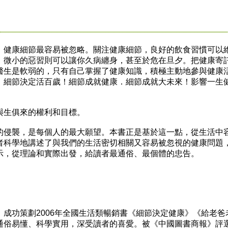
健康細節最容易被忽略。關注健康細節，良好的飲食習慣可以
，微小的惡習則可以讓你久病纏身，甚至於危在旦夕。把健康寄
醫生是軟弱的，只有自己掌握了健康知識，積極主動地參與健康
．細節決定活百歲！細節成就健康．細節成就大未來！影響一生
生俱來的權利和目標。
侵襲，是每個人的最大願望。本書正是基於這一點，從生活中
者科學地講述了與我們的生活密切相關又容易被忽視的健康問題
示，從理論和實際出發，給讀者最通俗、最個體的忠告。
功策劃2006年全國生活類暢銷書《細節決定健康》《給老爸
通俗易懂、科學實用，深受讀者的喜愛。被《中國圖書商報》評