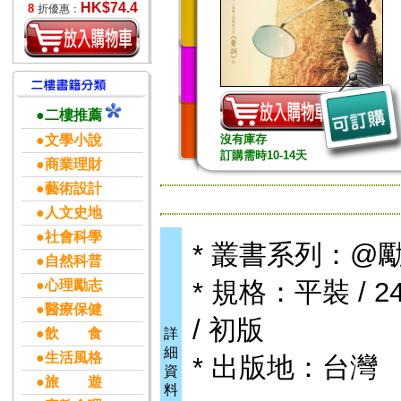
HK$74.4
8
折優惠：
●二樓推薦
●文學小說
沒有庫存
訂購需時10-14天
●商業理財
●藝術設計
●人文史地
●社會科學
* 叢書系列：@
●自然科普
* 規格：平裝 / 24
●心理勵志
●醫療保健
/ 初版
●飲 食
詳
細
●生活風格
* 出版地：台灣
資
●旅 遊
料