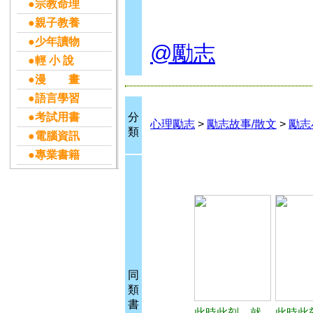
●宗教命理
●親子教養
●少年讀物
@勵志
●輕 小 說
●漫 畫
●語言學習
●考試用書
分
心理勵志
>
勵志故事/散文
>
勵志
類
●電腦資訊
●專業書籍
同
類
書
此時此刻，就
此時此