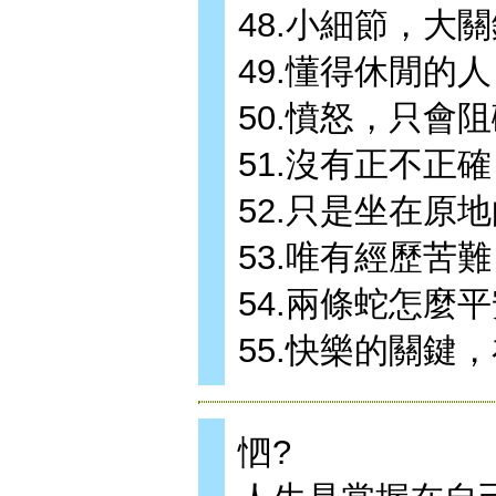
48.小細節，大
49.懂得休閒的
50.憤怒，只會
51.沒有正不正
52.只是坐在原
53.唯有經歷苦
54.兩條蛇怎麼
55.快樂的關鍵
怬?