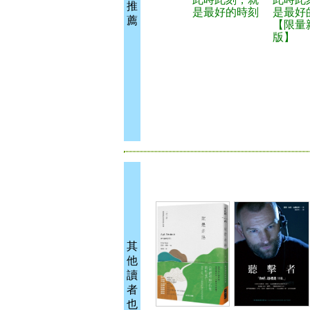
推
是最好的時刻
是最好
薦
【限量
版】
其
他
讀
者
也