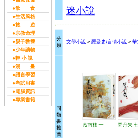
迷小說
●飲 食
●生活風格
●旅 遊
●宗教命理
分
●親子教養
文學小說
>
羅曼史/言情小說
>
華
類
●少年讀物
●輕 小 說
●漫 畫
●語言學習
●考試用書
●電腦資訊
●專業書籍
同
類
書
慕南枝 十
問丹朱 七
推
薦