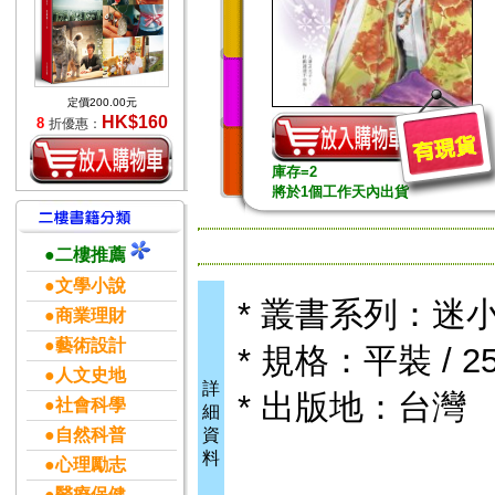
定價200.00元
HK$160
8
折優惠：
庫存=2
將於1個工作天內出貨
●二樓推薦
●文學小說
* 叢書系列：迷
●商業理財
●藝術設計
* 規格：平裝 / 25
●人文史地
詳
* 出版地：台灣
●社會科學
細
●自然科普
資
料
●心理勵志
●醫療保健