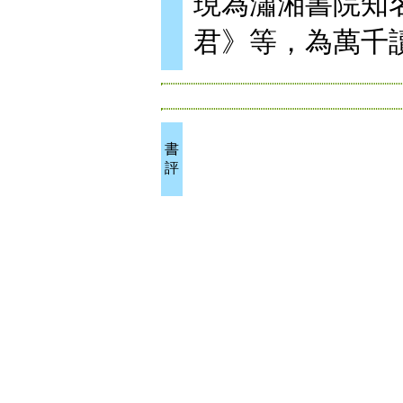
現為瀟湘書院知
君》等，為萬千
書
評