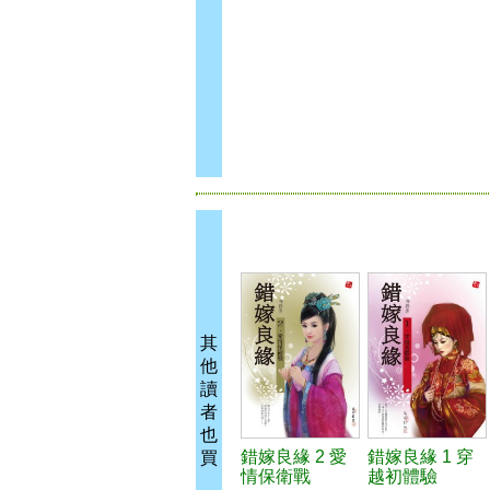
其
他
讀
者
也
錯嫁良緣 2 愛
錯嫁良緣 1 穿
買
情保衛戰
越初體驗