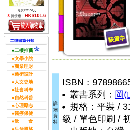
定價127.00元
HK$101.6
8
折優惠：
●二樓推薦
●文學小說
●商業理財
●藝術設計
ISBN：9789866
●人文史地
●社會科學
叢書系列：
岡
●自然科普
詳
規格：平裝 / 312頁
●心理勵志
細
●醫療保健
資
級 / 單色印刷 / 
●飲 食
料
●生活風格