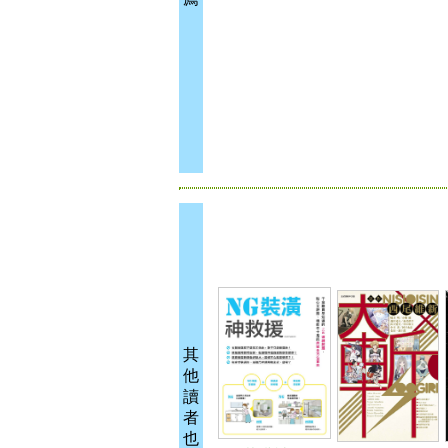
其
他
讀
者
也