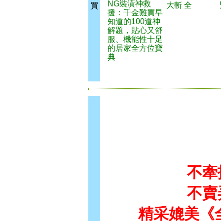
NG裝潢神救
大斬 全
買
援：千金難買早
知道的100道神
解題，貼心又舒
服、機能性十足
的居家全方位寶
典
不牽
不賣
精采媲美《