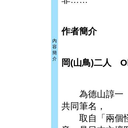
作者簡介
內
容
簡
介
岡(山鳥)二人 Okaj
為德山諄一（19
共同筆名，
取自「兩個怪人」（