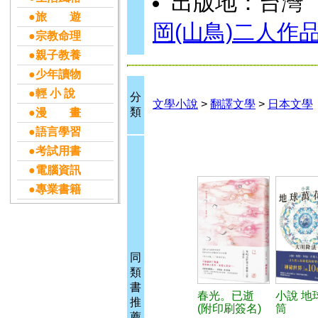
出版地：台灣
●旅 遊
岡(山鳥)二人作
●宗教命理
●親子教養
●少年讀物
●輕 小 說
分
文學小說
>
翻譯文學
>
日本文學
類
●漫 畫
●語言學習
●考試用書
●電腦資訊
●專業書籍
同
類
書
春光。已逝
小說 地
推
(附印刷簽名)
筒
薦