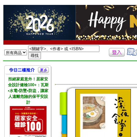
拒絕家庭意外！居家安
全設計健檢100+：瓦斯
•水電•防墜•防盜，讓家
人遠離危險的保平安設
計