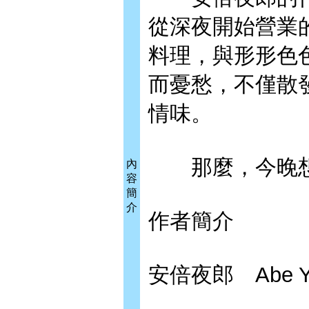
從深夜開始營業
料理，與形形色
而憂愁，不僅散
情味。
那麼，今晚想
內
容
簡
介
作者簡介
安倍夜郎 Abe Y