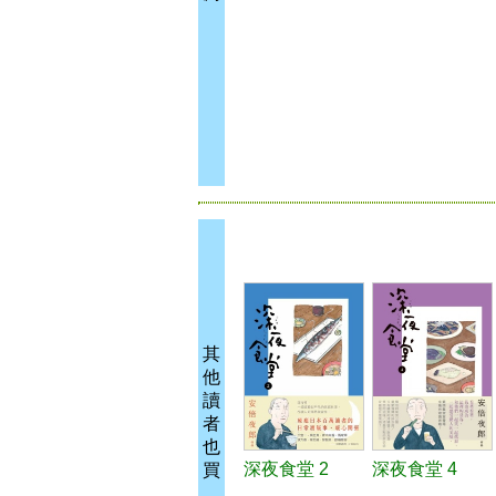
其
他
讀
者
也
深夜食堂 2
深夜食堂 4
買