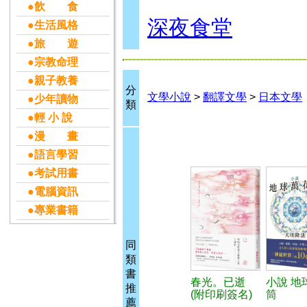
●飲 食
深夜食堂
●生活風格
●旅 遊
●宗教命理
●親子教養
分
文學小說
>
翻譯文學
>
日本文學
●少年讀物
類
●輕 小 說
●漫 畫
●語言學習
●考試用書
●電腦資訊
●專業書籍
同
類
書
春光。已逝
小說 地
推
(附印刷簽名)
筒
薦