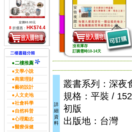
定價93.00元
HK$74.4
8
折優惠：
沒有庫存
訂購需時10-14天
●二樓推薦
●文學小說
●商業理財
叢書系列：深夜
●藝術設計
規格：平裝 / 152頁
●人文史地
●社會科學
詳
初版
細
●自然科普
資
出版地：台灣
●心理勵志
料
●醫療保健