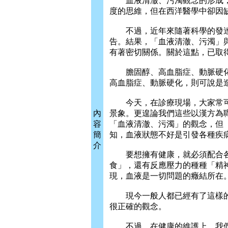
血液清澈、污濁觀念的形成，
度的思維，但在西洋醫學中卻因
不過，近年來隨著科學的發達
告。結果，「血液清澈、污濁」
有著密切關係。關於這點，已取
膽固醇、高血脂症、動脈硬化
高血脂症、動脈硬化，則可說是
今天，在診療現場，大家常可
內
景象。更遑論我們這些以漢方為
容
「血液清澈、污濁」的觀念，但
簡
知，血液狀態不好是引發各種疾
介
要想擁有健康，就必須配合各
食」，還有反應壓力的種種「精
現，血液是一切問題的癥結所在
現今一般人都已經有了這樣的
很正確的觀念。
不過，在健康的維護上，我們