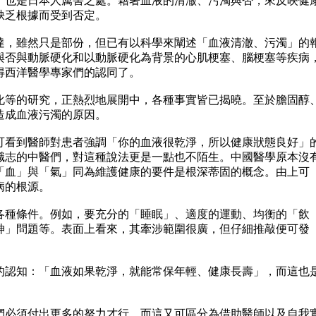
也是日本人厲害之處。藉著血液的清澈、污濁與否，來反映健
缺乏根據而受到否定。
，雖然只是部份，但已有以科學來闡述「血液清澈、污濁」的
與否與動脈硬化和以動脈硬化為背景的心肌梗塞、腦梗塞等疾病
得西洋醫學專家們的認同了。
等的研究，正熱烈地展開中，各種事實皆已揭曉。至於膽固醇
造成血液污濁的原因。
看到醫師對患者強調「你的血液很乾淨，所以健康狀態良好」
職志的中醫們，對這種說法更是一點也不陌生。中國醫學原本沒
「血」與「氣」同為維護健康的要件是根深蒂固的概念。由上可
病的根源。
種條件。例如，要充分的「睡眠」、適度的運動、均衡的「飲
神」問題等。表面上看來，其牽涉範圍很廣，但仔細推敲便可發
。
認知：「血液如果乾淨，就能常保年輕、健康長壽」，而這也
必須付出更多的努力才行。而這又可區分為借助醫師以及自我