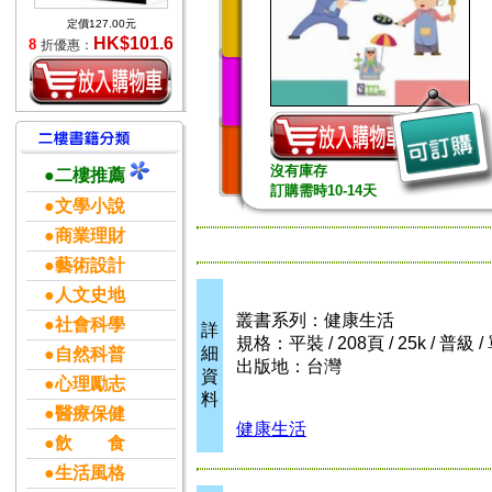
定價127.00元
HK$101.6
8
折優惠：
沒有庫存
●二樓推薦
訂購需時10-14天
●文學小說
●商業理財
●藝術設計
●人文史地
叢書系列：健康生活
●社會科學
詳
規格：平裝 / 208頁 / 25k / 普級 
細
●自然科普
出版地：台灣
資
●心理勵志
料
●醫療保健
健康生活
●飲 食
●生活風格