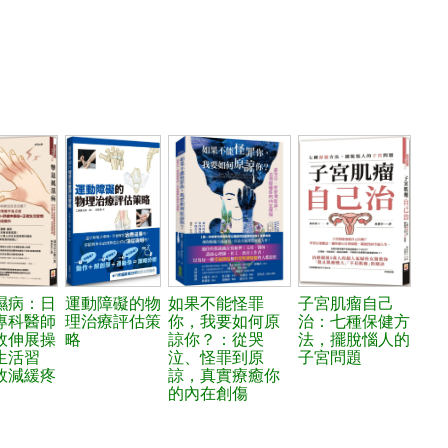
濕病：日
運動障礙的物
如果不能怪罪
子宮肌瘤自己
專科醫師
理治療評估策
你，我要如何原
治：七種保健方
效伸展操
略
諒你？：從哭
法，擺脫惱人的
生活習
泣、怪罪到原
子宮問題
效減緩疼
諒，真實療癒你
的內在創傷