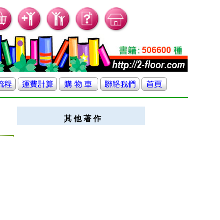
其 他 著 作