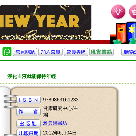
淨化血液就能保持年輕
9789863161233
健康研究中心/主
編
雅典娜書坊
2012年6月04日