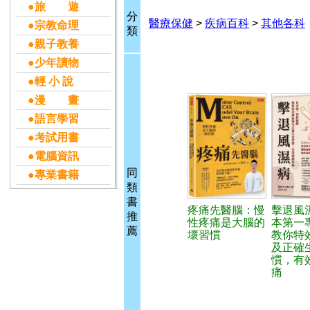
●旅 遊
分
醫療保健
>
疾病百科
>
其他各科
●宗教命理
類
●親子教養
●少年讀物
●輕 小 說
●漫 畫
●語言學習
●考試用書
●電腦資訊
同
●專業書籍
類
書
疼痛先醫腦：慢
擊退風
推
性疼痛是大腦的
本第一
薦
壞習慣
教你特
及正確
慣，有
痛