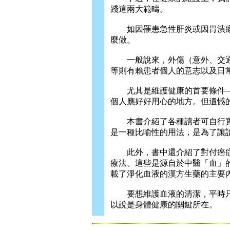
踐這兩大範疇。
如因罹患急性肝炎或因胃潰瘍
麼做。
一般說來，外傷（意外、交通
等則有賴患者個人的意志以及日
尤其是維護健康的首要條件—
個人應好好用心的地方。但遺憾
本書介紹了各種讀者可自行實
是一種比喻性的用法，是為了讓
此外，書中還介紹了對付癌症
療法。這些是源自於中醫「血」
載了淨化血液的漢方生藥的主要
要想維護血液的清潔，平時只
以說是身體健康的關鍵所在。