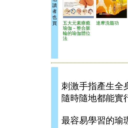
讀
者
也
五大元素療癒
達摩洗髓功
買
瑜伽－整合脈
輪的瑜伽體位
法
刺激手指產生全
隨時隨地都能實
最容易學習的瑜