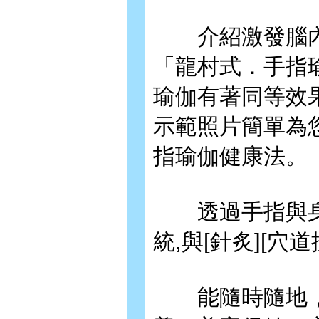
介紹激發腦內
「龍村式．手指
瑜伽有著同等效
示範照片簡單為
指瑜伽健康法。
透過手指與身體
統,與[針炙][穴
能隨時隨地，