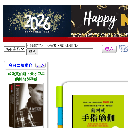
成為賈伯斯：天才巨星
的挫敗與孕成