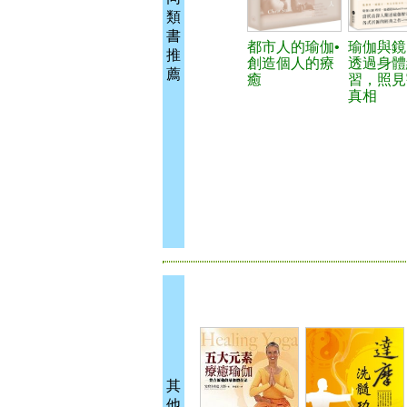
類
書
都市人的瑜伽•
瑜伽與鏡
推
創造個人的療
透過身體
薦
癒
習，照見
真相
其
他