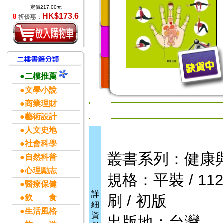
定價217.00元
HK$173.6
8
折優惠：
●二樓推薦
●文學小說
●商業理財
●藝術設計
●人文史地
●社會科學
叢書系列：健康
●自然科普
●心理勵志
規格：平裝 / 112頁
●醫療保健
詳
刷 / 初版
●飲 食
細
●生活風格
資
出版地：台灣