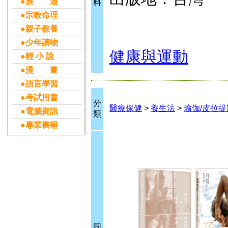
●旅 遊
料
●宗教命理
●親子教養
●少年讀物
健康與運動
●輕 小 說
●漫 畫
●語言學習
●考試用書
分
醫療保健
>
養生法
>
瑜伽/皮拉提
●電腦資訊
類
●專業書籍
同