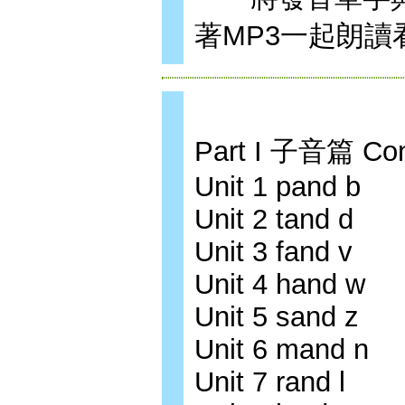
著MP3一起朗讀
Part I 子音篇 Co
Unit 1 pand b
Unit 2 tand d
Unit 3 fand v
Unit 4 hand w
Unit 5 sand z
Unit 6 mand n
Unit 7 rand l