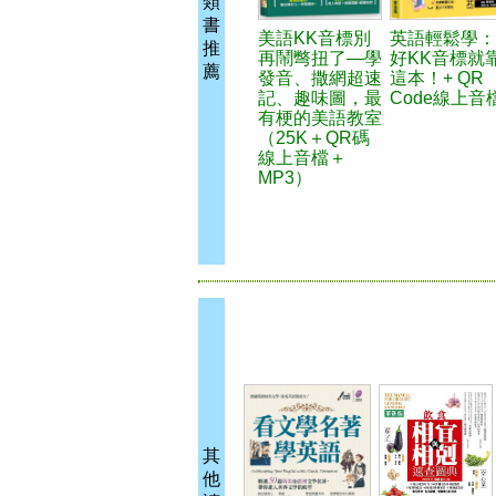
類
書
美語KK音標別
英語輕鬆學：
推
再鬧彆扭了—學
好KK音標就
薦
發音、撒網超速
這本！+ QR
記、趣味圖，最
Code線上音
有梗的美語教室
（25K＋QR碼
線上音檔＋
MP3）
其
他