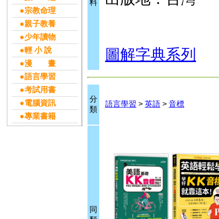
料
●宗教命理
●親子教養
●少年讀物
●輕 小 說
圖解字典系列
●漫 畫
●語言學習
●考試用書
分
●電腦資訊
語言學習
>
英語
>
音標
類
●專業書籍
同