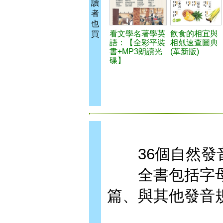
讀
者
也
看文學名著學英
飲食的相宜與
買
語：【全彩平裝
相剋速查圖典
書+MP3朗讀光
(革新版)
碟】
36個自然發音
全書包括字母A
篇、與其他發音