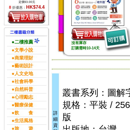
定價93.00元
HK$74.4
8
折優惠：
●二樓推薦
沒有庫存
訂購需時10-14天
●文學小說
●商業理財
●藝術設計
●人文史地
●社會科學
●自然科普
叢書系列：圖解
●心理勵志
規格：平裝 / 256頁 
●醫療保健
●飲 食
詳
版
細
●生活風格
資
出版地：台灣
●旅 遊