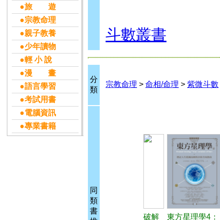
●旅 遊
●宗教命理
斗數叢書
●親子教養
●少年讀物
●輕 小 說
●漫 畫
分
宗教命理
>
命相/命理
>
紫微斗數
●語言學習
類
●考試用書
●電腦資訊
●專業書籍
同
類
書
破解
東方星理學4：