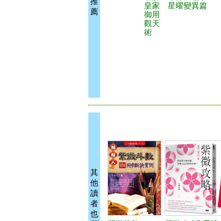
推
皇家
星曜變異篇
薦
御用
觀天
術
其
他
讀
者
也