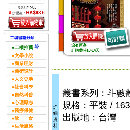
定價117.00元
HK$93.6
8
折優惠：
沒有庫存
●二樓推薦
訂購需時10-14天
●文學小說
●商業理財
●藝術設計
●人文史地
●社會科學
叢書系列：斗數
●自然科普
●心理勵志
規格：平裝 / 163頁
詳
●醫療保健
細
出版地：台灣
●飲 食
資
料
●生活風格