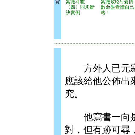
紫微斗數
紫微攻略5 愛
買
〈四〉同步斷
數命盤看懂自己
訣實例
略！
方外人已元寂
應該給他公佈出
究。
他寫書一向是
對，但有跡可尋