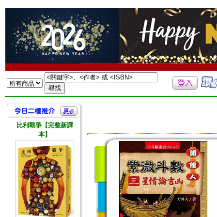
比利戰爭【完整新譯
本】