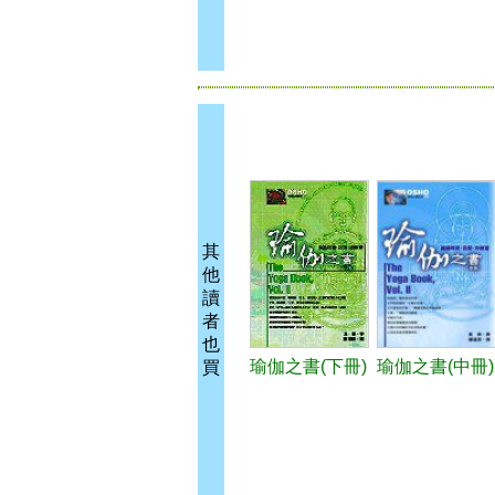
其
他
讀
者
也
瑜伽之書(下冊)
瑜伽之書(中冊)
買