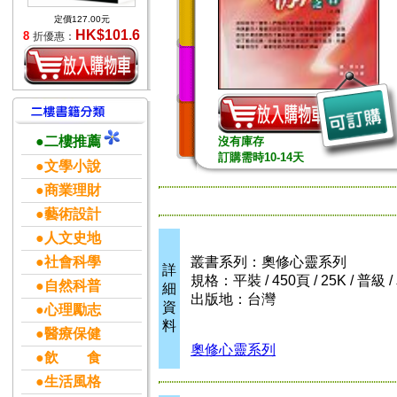
定價127.00元
HK$101.6
8
折優惠：
●二樓推薦
沒有庫存
訂購需時10-14天
●文學小說
●商業理財
●藝術設計
●人文史地
●社會科學
叢書系列：奧修心靈系列
詳
規格：平裝 / 450頁 / 25K / 普級
●自然科普
細
出版地：台灣
資
●心理勵志
料
●醫療保健
奧修心靈系列
●飲 食
●生活風格