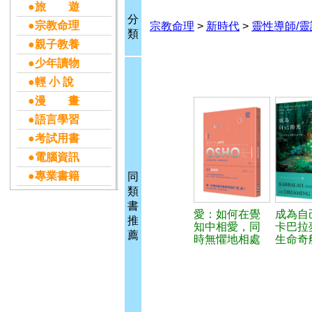
●旅 遊
分
●宗教命理
宗教命理
>
新時代
>
靈性導師/靈
類
●親子教養
●少年讀物
●輕 小 說
●漫 畫
●語言學習
●考試用書
●電腦資訊
●專業書籍
同
類
書
愛：如何在覺
成為自
推
知中相愛，同
卡巴拉
薦
時無懼地相處
生命奇