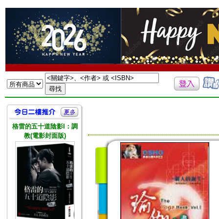
格雷的五十道陰影I：調
教(電影封面版)