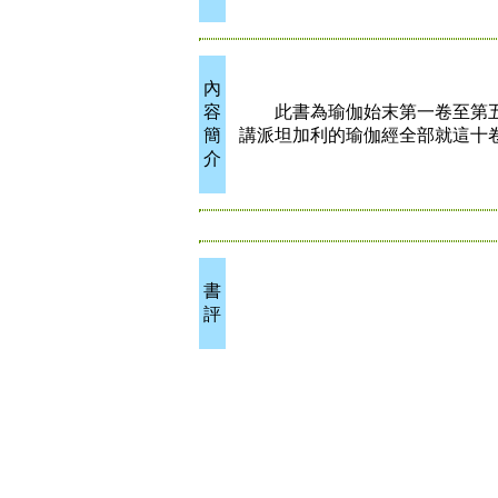
內
容
此書為瑜伽始末第一卷至第五
簡
講派坦加利的瑜伽經全部就這十
介
書
評