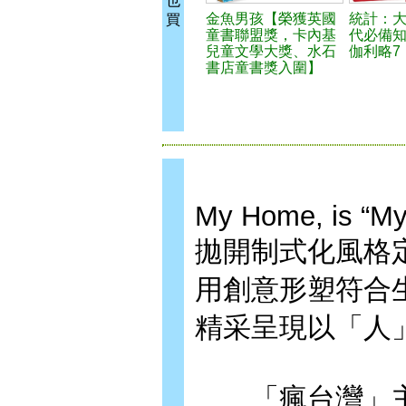
也
金魚男孩【榮獲英國
統計：
買
童書聯盟獎，卡內基
代必備知
兒童文學大獎、水石
伽利略7
書店童書獎入圍】
My Home, is “My
拋開制式化風格
用創意形塑符合
精采呈現以「人」
「瘋台灣」主持人