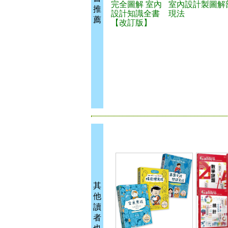
完全圖解 室內
室內設計製圖解
推
設計知識全書
現法
薦
【改訂版】
其
他
讀
者