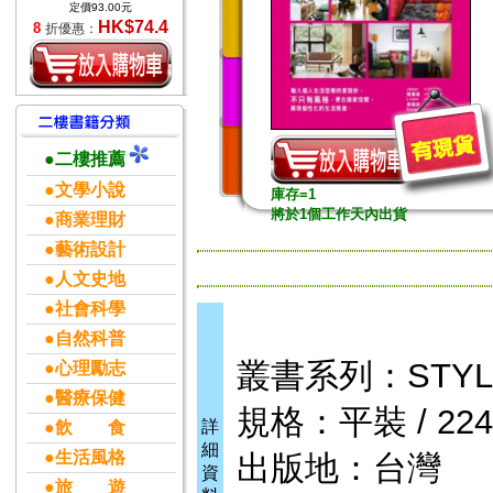
定價93.00元
HK$74.4
8
折優惠：
●二樓推薦
●文學小說
庫存=1
將於1個工作天內出貨
●商業理財
●藝術設計
●人文史地
●社會科學
●自然科普
叢書系列：STYL
●心理勵志
●醫療保健
規格：平裝 / 224頁
詳
●飲 食
細
●生活風格
出版地：台灣
資
●旅 遊