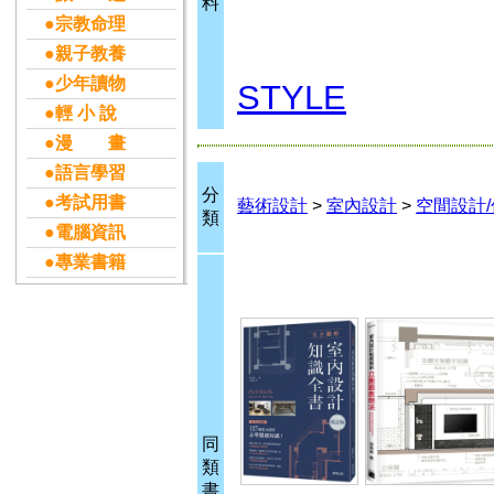
料
●宗教命理
●親子教養
●少年讀物
STYLE
●輕 小 說
●漫 畫
●語言學習
分
●考試用書
藝術設計
>
室內設計
>
空間設計
類
●電腦資訊
●專業書籍
同
類
書