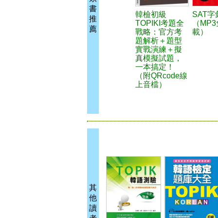
書
韓檢初級
SAT
推
TOPIKI考題全
（MP
薦
戰略：官方考
載）
題解析＋題型
實戰演練＋擬
真模擬試題，
一本搞定！
（附QRcode線
上音檔）
其
他
讀