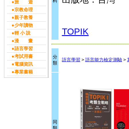
料
●旅 遊
●宗教命理
●親子教養
●少年讀物
TOPIK
●輕 小 說
●漫 畫
●語言學習
●考試用書
分
語言學習
>
語言能力檢定測驗
>
類
●電腦資訊
●專業書籍
同
類