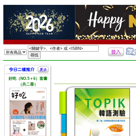
好吃（NO.5＋6）套書
（共二冊）