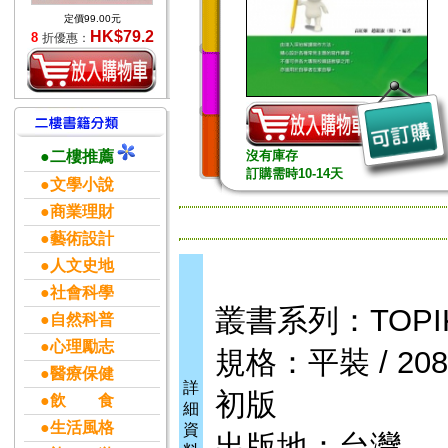
定價99.00元
HK$79.2
8
折優惠：
●二樓推薦
沒有庫存
訂購需時10-14天
●文學小說
●商業理財
●藝術設計
●人文史地
●社會科學
叢書系列：TOPI
●自然科普
●心理勵志
規格：平裝 / 208頁
●醫療保健
詳
初版
●飲 食
細
●生活風格
資
出版地：台灣