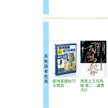
其
他
讀
者
也
籃球基礎技巧
厚黑之王司馬
買
＆戰術
懿 卷二：滅曹
大計