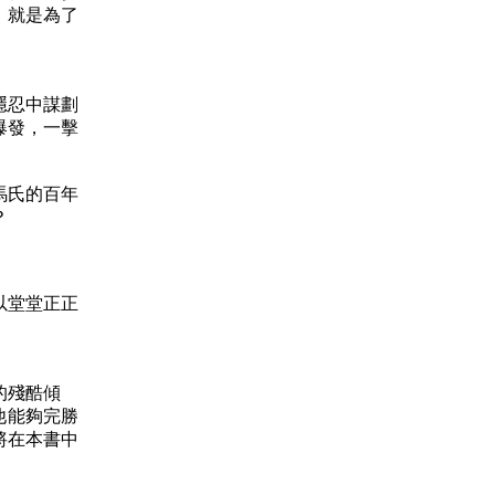
，就是為了
隱忍中謀劃
爆發，一擊
馬氏的百年
？
以堂堂正正
的殘酷傾
他能夠完勝
將在本書中