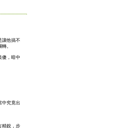
是讓他搞不
團轉。
裝傻，暗中
當中究竟出
方精銳，步