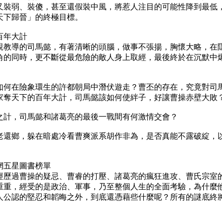
又裝弱、裝傻，甚至還假裝中風，將惹人注目的可能性降到最低
天下歸晉」的終極目標。
百年大計
教導的司馬懿，有著清晰的頭腦，做事不張揚，胸懷大略，在
角的同時，更不斷從最危險的敵人身上取經，最後終於在沉默中
何在險象環生的許都朝局中潛伏遊走？曹丕的存在，究竟對司
家奪天下的百年大計，司馬懿該如何使絆子，好讓曹操赤壁大敗
計，司馬懿和諸葛亮的最後一戰間有何激情交會？
還鄉，躲在暗處冷看曹爽派系胡作非為，是否真能不露破綻，
五星圖書榜單
歷過曹操的疑忌、曹睿的打壓、諸葛亮的瘋狂進攻、曹氏宗室
重重，經受的是政治、軍事，乃至整個人生的全面考驗，為什麼
人公認的堅忍和韜晦之外，到底還憑藉些什麼呢？所有的謎底終