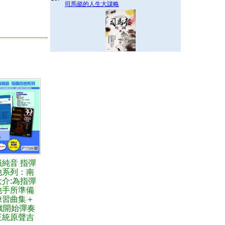
司馬懿的人生大謀略
籟純音 指彈
他系列：南
大介:為指彈
他手所準備
練習曲集＋
歲開始彈奏
正統原聲吉