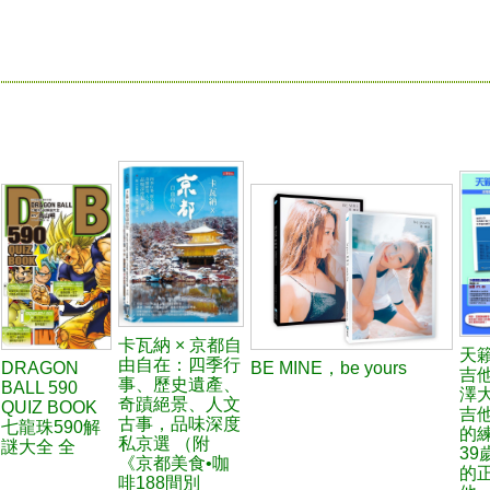
卡瓦納 × 京都自
天
由自在：四季行
DRAGON
BE MINE，be yours
吉
事、歷史遺產、
BALL 590
澤
奇蹟絕景、人文
QUIZ BOOK
吉
古事，品味深度
七龍珠590解
的
私京選 （附
謎大全 全
39
《京都美食•咖
的
啡188間別