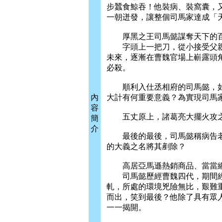
步蠶食鯨吞！他裝病、裝窩囊，
一朝迸發，讓整個司馬家達成「
厚黑之王司馬懿謀奪天下的
字頭上一把刀，從小接受父親
未來，逐漸在曹魏官場上嶄露頭
必殺。
順利入仕丞相府的司馬懿，如
內
大計有何重要意義？為實現司馬
容
五丈原上，諸葛亮大擺火攻之
簡
介
最後的最後，司馬懿稱病告老
的大義之名將其剷除？
高居亞馬遜熱銷商品、當當網
司馬懿歷經曹魏四代，期間經
軋，所處的環境兇險無比，艱難
而出，笑到最後？他除了具有眾
一一揭開。