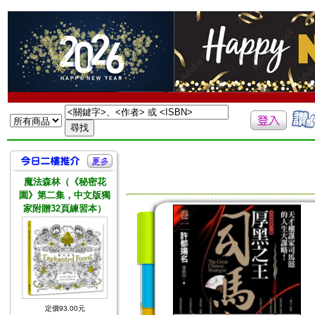
魔法森林（《秘密花
園》第二集，中文版獨
家附贈32頁練習本）
定價93.00元