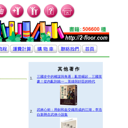
其 他 著 作
三國史中的權謀與角逐：亂世崛起，三國英
1.
豪！從內亂到統一，英雄與奸臣的時代
武林心術：用劍和血交織而成的江湖，李浩
2.
白新懸念武俠小說集