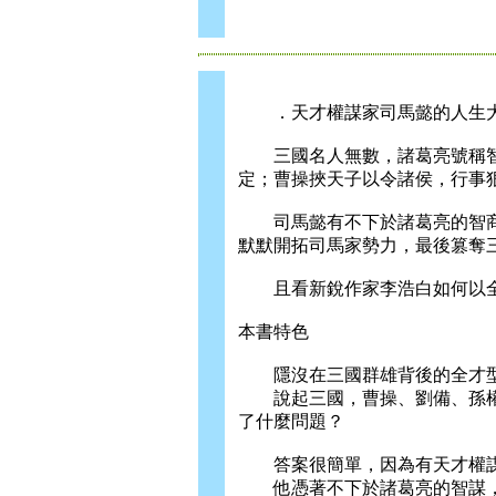
．天才權謀家司馬懿的人生
三國名人無數，諸葛亮號稱智
定；曹操挾天子以令諸侯，行事
司馬懿有不下於諸葛亮的智商
默默開拓司馬家勢力，最後篡奪
且看新銳作家李浩白如何以全
本書特色
隱沒在三國群雄背後的全才
說起三國，曹操、劉備、孫權
了什麼問題？
答案很簡單，因為有天才權謀
他憑著不下於諸葛亮的智謀，