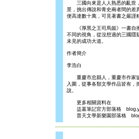
三國向來是人人熟悉的亂世，
景，挑出傳說和青史兩者間的差
便高達數十萬，可見著書之嚴謹
《厚黑之王司馬懿》一書自推
不同的視角，從沒想過的三國隱
未見的成功大道。
作者簡介
李浩白
重慶市忠縣人，重慶市作家協會
入圍，從事各類文學作品皆有，擅
說。
更多相關資料在
盜墓筆記官方部落格 blog.yam.c
普天文學新樂園部落格 blog.yam