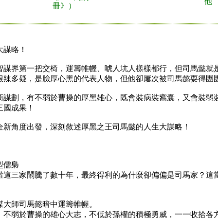
他
冊》）
大謀略！
謀界第一把交椅，運籌帷幄、唬人坑人樣樣都行，但司馬懿就
狠辣多疑，是臉厚心黑的代表人物，但他卻屢次被司馬懿耍得團
謀劃，有不弱於曹操的厚黑雄心，既會裝病裝窩囊，又會裝弱
三國成果！
新角度出發，深刻敘述厚黑之王司馬懿的人生大謀略！
型儒梟
這三家鬧騰了數十年，最終得利的為什麼卻偏偏是司馬家？這
大師司馬懿暗中運籌帷幄。
不弱於曹操的雄心大志，不低於孫權的積極勇威，一一收拾各