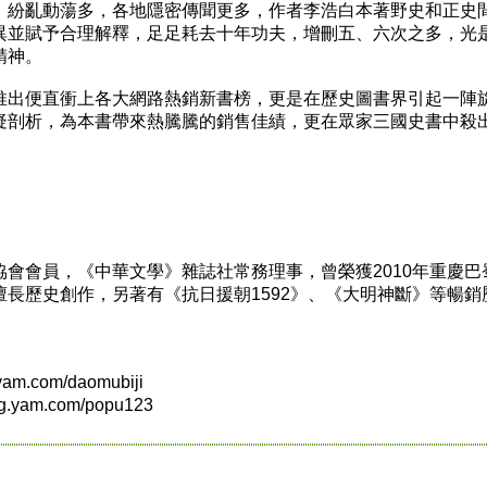
紛亂動蕩多，各地隱密傳聞更多，作者李浩白本著野史和正史
異並賦予合理解釋，足足耗去十年功夫，增刪五、六次之多，光
精神。
出便直衝上各大網路熱銷新書榜，更是在歷史圖書界引起一陣
疑剖析，為本書帶來熱騰騰的銷售佳績，更在眾家三國史書中殺
會員，《中華文學》雜誌社常務理事，曾榮獲2010年重慶巴
長歷史創作，另著有《抗日援朝1592》、《大明神斷》等暢銷
om/daomubiji
.com/popu123