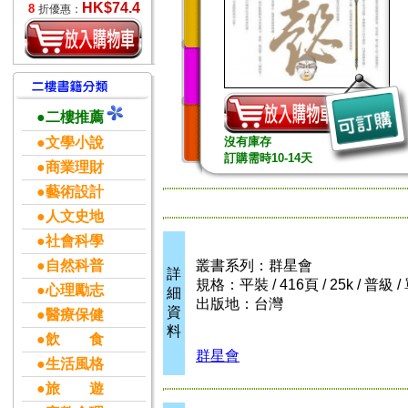
HK$74.4
8
折優惠：
●二樓推薦
●文學小說
沒有庫存
訂購需時10-14天
●商業理財
●藝術設計
●人文史地
●社會科學
●自然科普
叢書系列：群星會
詳
規格：平裝 / 416頁 / 25k / 普級 
●心理勵志
細
出版地：台灣
資
●醫療保健
料
●飲 食
群星會
●生活風格
●旅 遊