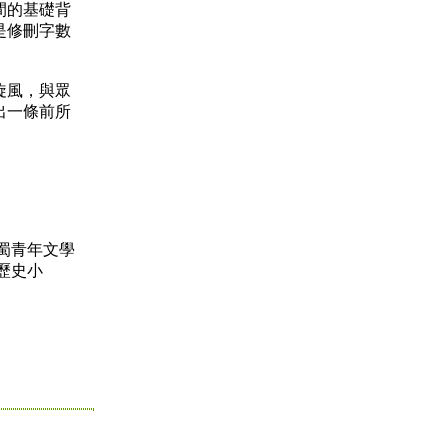
間的基礎背
是修刪字數
旋風，與眾
出一條前所
蜀青年文學
歷史小