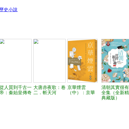
歷史小說
從人質到千古一
大唐赤夜歌：卷
京華煙雲
清朝其實很有
帝：秦始皇傳奇
二．斬天河
（中）：京華
全集（全新精
典藏版）