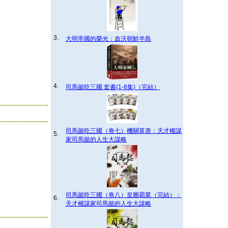
3.
大明帝國的榮光：血沃朝鮮半島
4.
司馬懿吃三國 套書(1-8集)（完結）
司馬懿吃三國（卷七）機關算盡：天才權謀
5.
家司馬懿的人生大謀略
司馬懿吃三國（卷八）皇圖霸業（完結）：
6.
天才權謀家司馬懿的人生大謀略