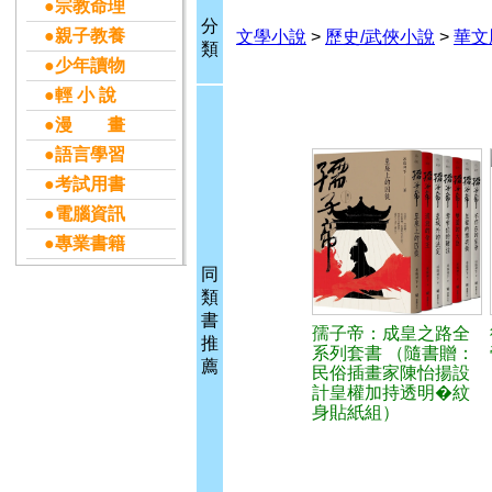
●宗教命理
分
●親子教養
文學小說
>
歷史/武俠小說
>
華文
類
●少年讀物
●輕 小 說
●漫 畫
●語言學習
●考試用書
●電腦資訊
●專業書籍
同
類
書
孺子帝：成皇之路全
推
系列套書 （隨書贈：
薦
民俗插畫家陳怡揚設
計皇權加持透明�紋
身貼紙組）