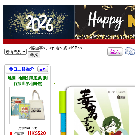
地圖+地圖創意遊戲 (附
行旅世界地圖包)
定價650.00元
HK$520
8
折優惠：