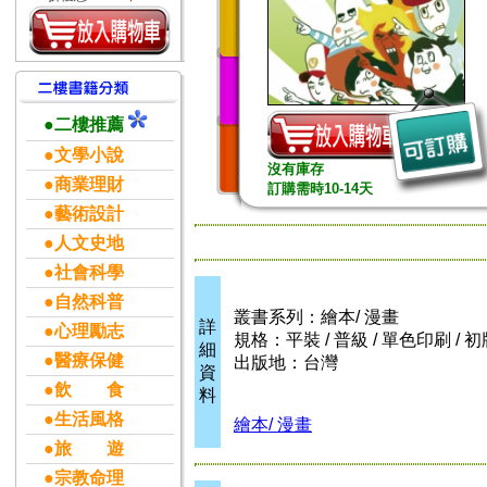
●二樓推薦
●文學小說
沒有庫存
●商業理財
訂購需時10-14天
●藝術設計
●人文史地
●社會科學
●自然科普
叢書系列：繪本/ 漫畫
詳
●心理勵志
規格：平裝 / 普級 / 單色印刷 / 初
細
●醫療保健
出版地：台灣
資
●飲 食
料
●生活風格
繪本/ 漫畫
●旅 遊
●宗教命理