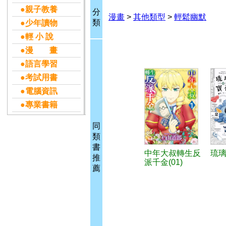
●親子教養
分
漫畫
>
其他類型
>
輕鬆幽默
類
●少年讀物
●輕 小 說
●漫 畫
●語言學習
●考試用書
●電腦資訊
●專業書籍
同
類
書
中年大叔轉生反
琉璃
推
派千金(01)
薦