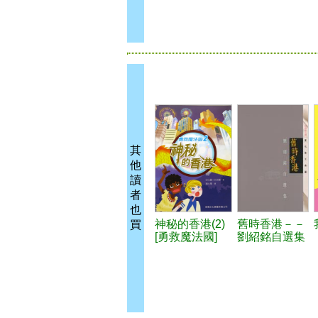
其
他
讀
者
也
神秘的香港(2)
舊時香港－－
買
[勇救魔法國]
劉紹銘自選集