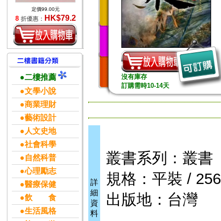
定價99.00元
HK$79.2
8
折優惠：
●二樓推薦
沒有庫存
訂購需時10-14天
●文學小說
●商業理財
●藝術設計
●人文史地
●社會科學
叢書系列：叢書
●自然科普
●心理勵志
規格：平裝 / 256頁
詳
●醫療保健
細
出版地：台灣
●飲 食
資
●生活風格
料