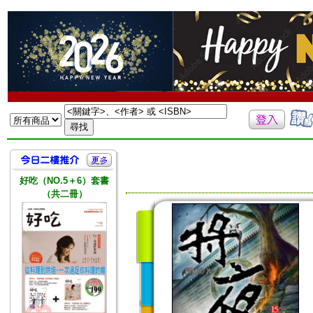
好吃（NO.5＋6）套書
（共二冊）