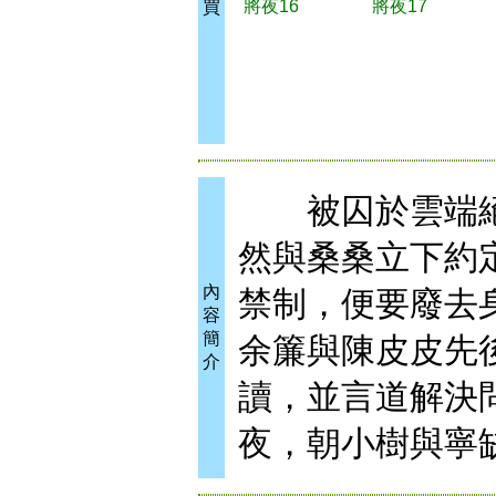
將夜16
將夜17
買
被囚於雲端絕
然與桑桑立下約
內
禁制，便要廢去
容
簡
余簾與陳皮皮先
介
讀，並言道解決
夜，朝小樹與寧