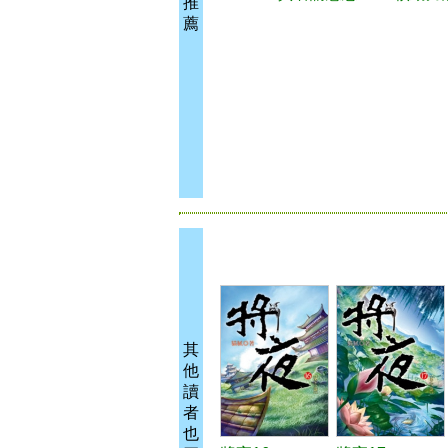
推
薦
其
他
讀
者
也