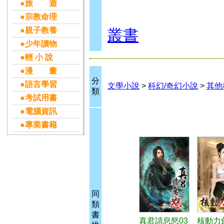
●旅 遊
●宗教命理
●親子教養
叢書
●少年讀物
●輕 小 說
●漫 畫
分
●語言學習
文學小說
>
科幻/奇幻小說
>
其他
類
●考試用書
●電腦資訊
●專業書籍
同
類
書
真君請息怒03
核動力